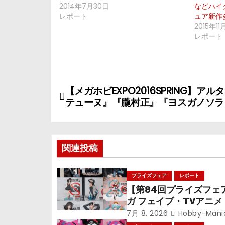
2014年7月30日
などハイ
レポート
ュア新作
2015年1
レポート
投
【メガホビEXPO2016SPRING】ア
テューヌ』『朧村正』『ヨスガノソラ
稿
ナ
関連投稿
ビ
ゲ
プライズフェア
レポート
【第84回プライズフェ
ー
ガ フェイブ・TVアニ
シ
偵コナン』TVアニメ『
7月 8, 2026
Hobby-Mani
戦』『〈物語〉シリー