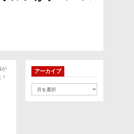
報が
アーカイブ
た！
ア
ー
カ
イ
ブ