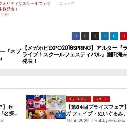
クオリティなスケールフィギ
ニュース
多数発表！
1月29日
【メガホビEXPO2016SPRING】アルター『
ルター『ネプ
ライブ！スクールフェスティバル』園田海
』
発表！
プライズフェア
レポート
ア】セ
【第84回プライズフェア
メ『名探
ガ フェイブ・ぬいぐるみ
呪術廻
ズ『LiSA』『ミニオン』
ax
7月 8, 2026
Hobby-Maniax
ズ』「初
るのジョージ』『ポケット