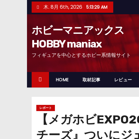
コ
木. 8月 6th, 2026
5:13:30 AM
ン
テ
ホビーマニアックス
ン
ツ
HOBBY maniax
へ
フィギュアを中心とするホビー系情報サイト
ス
キ
ッ
HOME
取材記事
レビュー
プ
レポート
【メガホビEXPO2
チーズ』ついにジ