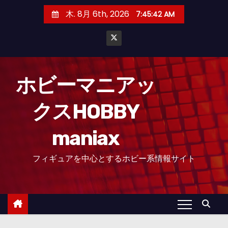
コ
木. 8月 6th, 2026
7:45:43 AM
ン
テ
ン
ツ
へ
ホビーマニアッ
ス
クスHOBBY
キ
ッ
maniax
プ
フィギュアを中心とするホビー系情報サイト