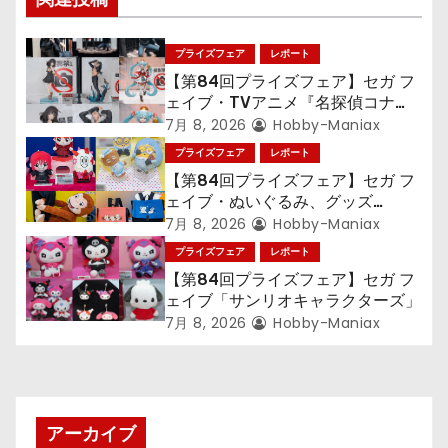
ー
シ
プライズフェア
レポート
ョ
【第84回プライズフェア】セガ フ
ェイブ・TVアニメ『名探偵コナ
ン
ン』TVアニメ『呪術廻戦』『〈物
7月 8, 2026
Hobby-Maniax
語〉シリーズ』「初音ミク」
プライズフェア
レポート
【第84回プライズフェア】セガ フ
ェイブ・ぬいぐるみ、グッズ
『LiSA』『ミニオン』『おさるの
7月 8, 2026
Hobby-Maniax
ジョージ』『ポケットモンスター』
プライズフェア
レポート
【第84回プライズフェア】セガ フ
ェイブ「サンリオキャラクターズ」
7月 8, 2026
Hobby-Maniax
アーカイブ