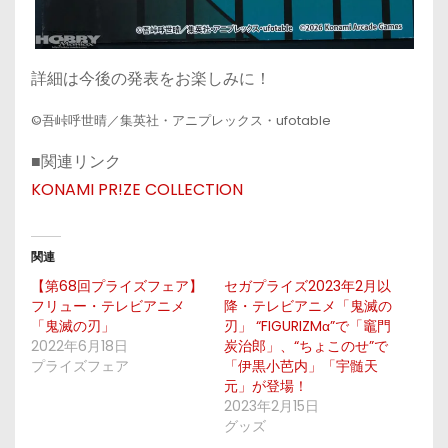
詳細は今後の発表をお楽しみに！
©吾峠呼世晴／集英社・アニプレックス・ufotable
■関連リンク
KONAMI PR!ZE COLLECTION
関連
【第68回プライズフェア】
セガプライズ2023年2月以
フリュー・テレビアニメ
降・テレビアニメ「鬼滅の
「鬼滅の刃」
刃」 “FIGURIZMα”で「竈門
2022年6月18日
炭治郎」、“ちょこのせ”で
プライズフェア
「伊黒小芭内」「宇髄天
元」が登場！
2023年2月15日
グッズ