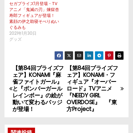
セガプライズ1月登場・TV
アニメ「鬼滅の刃」煉獄杏
寿郎フィギュアが登場！
素顔の伊之助寝そべりぬい
ぐるみも
2021年1月30日
グッズ
【第84回プライズフ
【第84回プライズフ
投
ェア】KONAMI『麻
ェア】KONAMI・フ
稿
雀ファイトガール』
ィギュア『オーバー
と『ボンバーガール
ロード』TVアニメ
ナ
レインボー』の絵が
『NEEDY GIRL
動いて変わるバッジ
OVERDOSE』 『東
ビ
が登場！
方Project』
ゲ
関連投稿