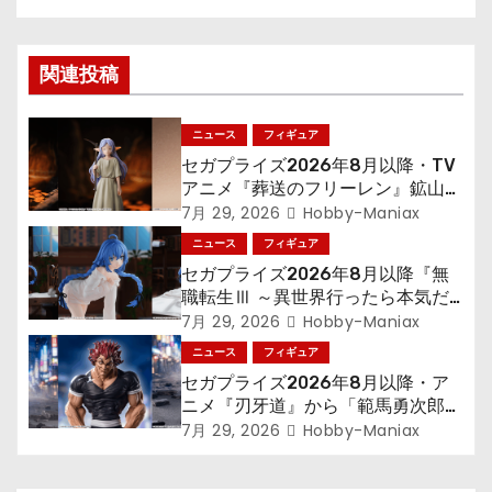
ビ
ゲ
関連投稿
ー
ニュース
フィギュア
シ
セガプライズ2026年8月以降・TV
アニメ『葬送のフリーレン』鉱山で
ョ
300年働くことになっっちゃった
7月 29, 2026
Hobby-Maniax
「フリーレン」を立体化！
ニュース
フィギュア
ン
セガプライズ2026年8月以降『無
職転生Ⅲ ～異世界行ったら本気だ
す～』から「ロキシー」のフィギュ
7月 29, 2026
Hobby-Maniax
アが登場！
ニュース
フィギュア
セガプライズ2026年8月以降・ア
ニメ『刃牙道』から「範馬勇次郎」
が登場ッッ!!
7月 29, 2026
Hobby-Maniax