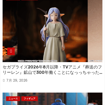
セガプライズ2026年8月以降・TVアニメ『葬送のフ
リーレン』鉱山で300年働くことになっっちゃった
「フリーレン」を立体化！
7月 29, 2026
ニュース
フィギュア