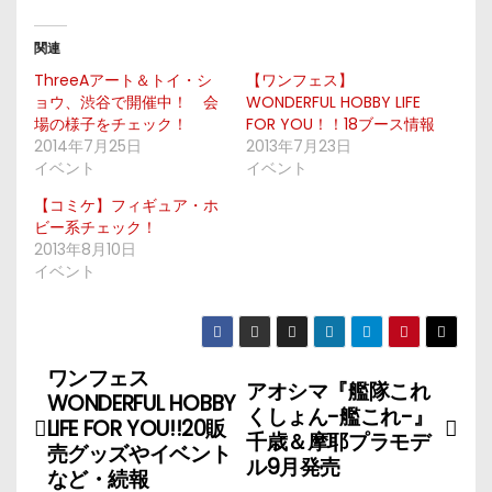
関連
ThreeAアート＆トイ・シ
【ワンフェス】
ョウ、渋谷で開催中！ 会
WONDERFUL HOBBY LIFE
場の様子をチェック！
FOR YOU！！18ブース情報
2014年7月25日
2013年7月23日
イベント
イベント
【コミケ】フィギュア・ホ
ビー系チェック！
2013年8月10日
イベント
ワンフェス
投
アオシマ『艦隊これ
WONDERFUL HOBBY
くしょん-艦これ-』
稿
LIFE FOR YOU!!20販
千歳＆摩耶プラモデ
売グッズやイベント
ル9月発売
ナ
など・続報