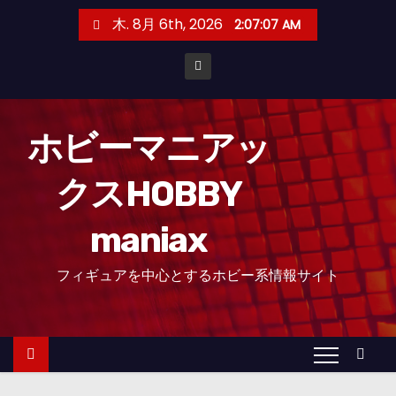
コ
木. 8月 6th, 2026
2:07:08 AM
ン
テ
ン
ツ
へ
ホビーマニアッ
ス
クスHOBBY
キ
ッ
maniax
プ
フィギュアを中心とするホビー系情報サイト