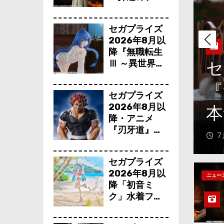
ーレン』鉱山
で300年働く
セガプライズ
ことになっっ
2026年8月以
ちゃった「フ
降『無職転生
リーレン」を
ズ2026年8月以降
Ⅲ ～異世界行
セ
立体化！
ったら本気だ
生Ⅲ ～異世界行ったら
ア
す～』から
セガプライズ
「ロキシー」
2026年8月以
～』から「ロキシー」の
郎
のフィギュア
降・アニメ
が登場！
『刃牙道』か
アが登場！
7
ら「範馬勇次
郎」が登場ッ
セガプライズ
ッ!!
2026年8月以
ニュー
降「初音ミ
ク」水着フィ
ギュアが色味
を変えて再登