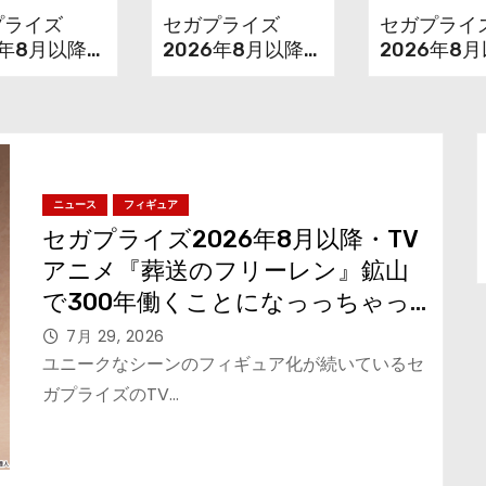
プライズ
セガプライズ
セガプライ
6年8月以降・
2026年8月以降
2026年8
ニメ『葬送
『無職転生Ⅲ ～異
アニメ『刃
リーレン』鉱
世界行ったら本気
から「範馬
00年働くこ
だす～』から「ロ
郎」が登場ッ
なっっちゃっ
キシー」のフィギ
フリーレン」
ュアが登場！
体化！
ニュース
フィギュア
セガプライズ2026年8月以降・TV
アニメ『葬送のフリーレン』鉱山
で300年働くことになっっちゃっ
た「フリーレン」を立体化！
7月 29, 2026
ユニークなシーンのフィギュア化が続いているセ
ガプライズのTV…