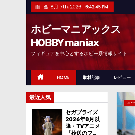
コ
金. 8月 7th, 2026
6:42:46 PM
ン
テ
ホビーマニアックス
ン
ツ
HOBBY maniax
へ
フィギュアを中心とするホビー系情報サイト
ス
キ
ッ
HOME
取材記事
レビュー
プ
最近人気
ニュ
セガプライズ
2026年8月以
降・TVアニメ
『葬送のフリ