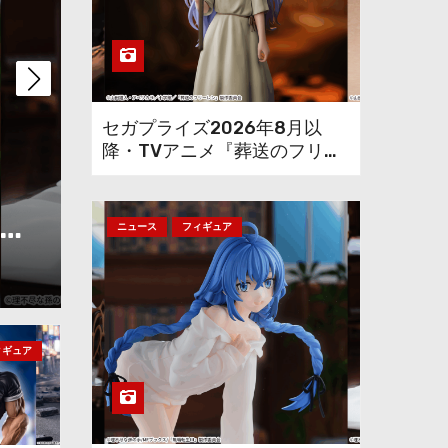
・
セガプライズ2026年
セガプライズ2026年8月以
降・TVアニメ『葬送のフリー
次
「初音ミク」水着フィ
レン』鉱山で300年働くこと
になっっちゃった「フリーレ
味を変えて再登場！
ン」を立体化！
ニュース
フィギュア
7月 29, 2026
ィギュア