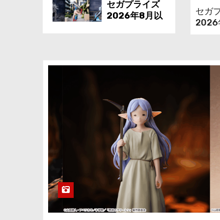
セガプライズ
場！
セガ
2026年8月以
202
降・TVアニメ
TVア
『呪術廻戦』
のフ
FIGURIZMαの
山で3
「リカ（完全
とに
セガプライズ
顕現）」、
た「
2026年8月以
Luminastaの
を立
降・劇場版
「髙羽史彦」
『チェンソー
が登場！
マン レゼ篇』
Luminastaの
からレゼのフ
「七海建人」
セガプライズ
ィギュアが再
はブラシ彩色
2026年8月以
登場！
追加で再登
降・アニメ
場！
「鬼滅の
刃」“斜陽転
身”を繰り出し
セガプライズ
た「竈門炭治
2026年8月以
郎」を立体