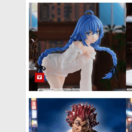
降『ブルーア
化！
ーカイブ』
「ミカ」と
「セイア」の
セガプライズ
水着フィギュ
2026年8月以
ア
降『けいお
ん！』ティー
カップをイメ
ージした台座
セガプライズ
の「平沢唯」
2026年8月以
と「中野梓」
降『カグラバ
フィギュア
チ』から「漣
伯理」と「香
刈緋雪」フィ
ギュア