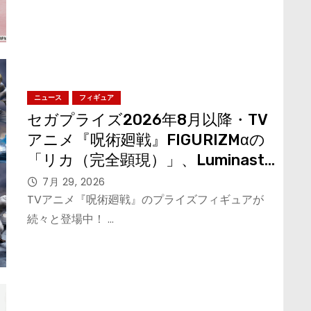
ニュース
フィギュア
セガプライズ2026年8月以降・TV
アニメ『呪術廻戦』FIGURIZMαの
「リカ（完全顕現）」、Luminasta
の「髙羽史彦」が登場！
7月 29, 2026
Luminastaの「七海建人」はブラシ
TVアニメ『呪術廻戦』のプライズフィギュアが
彩色追加で再登場！
続々と登場中！ …