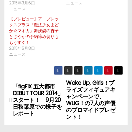
2015年3月6日
ニュース
ニュース
【プレビュー】アニプレッ
クスプラス『魔法少女まど
か☆マギカ』舞妓姿の杏子
とさやかの予約締め切りも
もうすぐ！
2015年5月8日
ニュース
Wake Up, Girls！プ
投
「figFIX 五大都市
ライズフィギュアキ
DEBUT TOUR 2014」
稿
ャンペーンで、
スタート！ 9月20
WUG！の7人の声優
日秋葉原での様子を
ナ
のブロマイドプレゼ
レポート
ント！
ビ