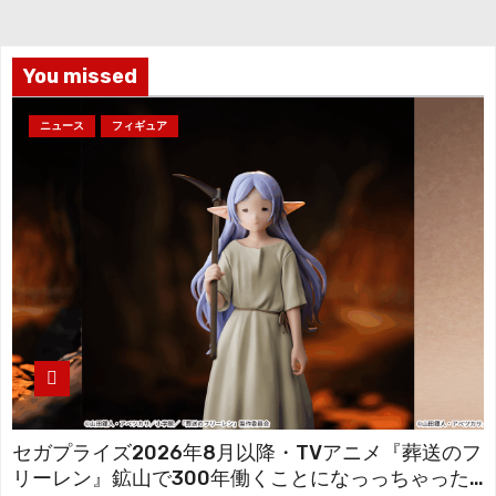
イ
ブ
You missed
ニュース
フィギュア
セガプライズ2026年8月以降・TVアニメ『葬送のフ
リーレン』鉱山で300年働くことになっっちゃった