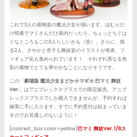
これで3人の着物姿の魔法少女が揃います。ほむらだ
け晴着でマミさんだけ屋内だったり、ちょっとちぐは
ぐなところもこの3人らしいかも（笑）。さらに、残
る2人、さやかと杏子も舞妓姿のイラストが発表、フ
ィギュア化も進められています！ それぞれ異なる色
彩の着物でとても華やかなことになりそうです。
この「
劇場版 魔法少女まどか☆マギカ 巴マミ 舞妓
Ver.
」はアニプレックスプラスでの限定販売。アニプ
レックスプラスでしか購入できませんが、予約すれば
確実に手に入ります。すでに予約受付は始まっていま
すのでお見逃しのないように！
[colored_box color=yellow]
巴マミ 舞妓Ver. 1/8ス