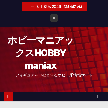
コ
土. 8月 8th, 2026
12:54:19 AM
ン
テ
ン
ツ
へ
ホビーマニアッ
ス
クスHOBBY
キ
ッ
maniax
プ
フィギュアを中心とするホビー系情報サイト