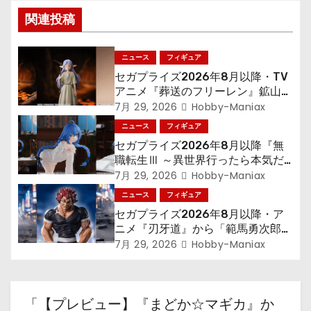
ゲ
関連投稿
ー
シ
ニュース
フィギュア
セガプライズ2026年8月以降・TV
ョ
アニメ『葬送のフリーレン』鉱山で
300年働くことになっっちゃった
7月 29, 2026
Hobby-Maniax
ン
「フリーレン」を立体化！
ニュース
フィギュア
セガプライズ2026年8月以降『無
職転生Ⅲ ～異世界行ったら本気だ
す～』から「ロキシー」のフィギュ
7月 29, 2026
Hobby-Maniax
アが登場！
ニュース
フィギュア
セガプライズ2026年8月以降・ア
ニメ『刃牙道』から「範馬勇次郎」
が登場ッッ!!
7月 29, 2026
Hobby-Maniax
「【プレビュー】『まどか☆マギカ』か