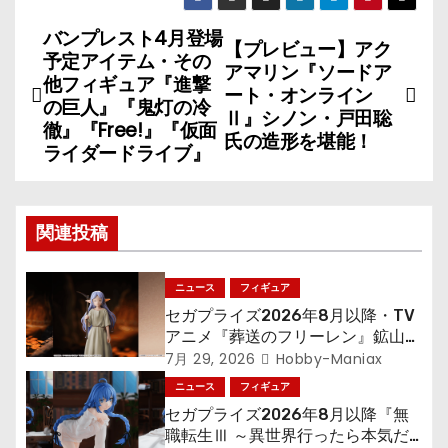
バンプレスト4月登場
投
【プレビュー】アク
予定アイテム・その
アマリン『ソードア
稿
他フィギュア『進撃
ート・オンライン
の巨人』『鬼灯の冷
Ⅱ』シノン・戸田聡
ナ
徹』『Free!』『仮面
氏の造形を堪能！
ライダードライブ』
ビ
ゲ
関連投稿
ー
シ
ニュース
フィギュア
セガプライズ2026年8月以降・TV
ョ
アニメ『葬送のフリーレン』鉱山で
300年働くことになっっちゃった
7月 29, 2026
Hobby-Maniax
ン
「フリーレン」を立体化！
ニュース
フィギュア
セガプライズ2026年8月以降『無
職転生Ⅲ ～異世界行ったら本気だ