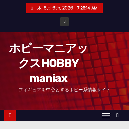
コ
木. 8月 6th, 2026
7:26:15 AM
ン
テ
ン
ツ
へ
ホビーマニアッ
ス
クスHOBBY
キ
ッ
maniax
プ
フィギュアを中心とするホビー系情報サイト