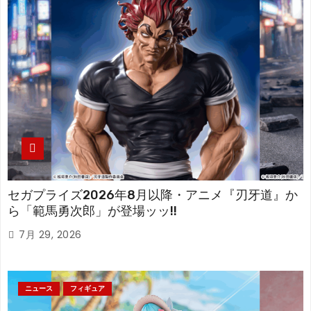
セガプライズ2026年8月以降・アニメ『刃牙道』か
ら「範馬勇次郎」が登場ッッ!!
7月 29, 2026
ニュース
フィギュア