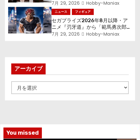
す～』から「ロキシー」のフィギュ
7月 29, 2026
Hobby-Maniax
アが登場！
ニュース
フィギュア
セガプライズ2026年8月以降・ア
ニメ『刃牙道』から「範馬勇次郎」
が登場ッッ!!
7月 29, 2026
Hobby-Maniax
アーカイブ
ア
ー
カ
イ
ブ
You missed