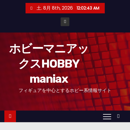
コ
土. 8月 8th, 2026
12:02:44 AM
ン
テ
ン
ツ
へ
ホビーマニアッ
ス
クスHOBBY
キ
ッ
maniax
プ
フィギュアを中心とするホビー系情報サイト