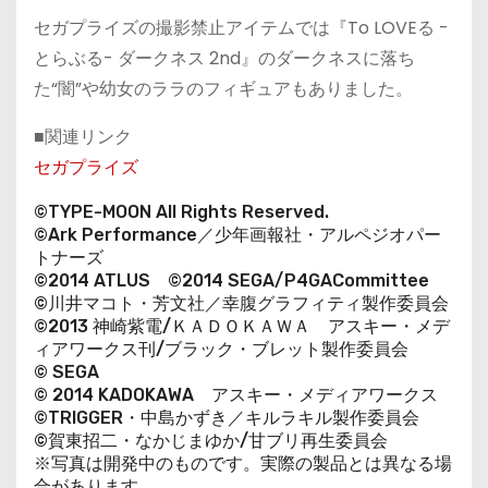
セガプライズの撮影禁止アイテムでは『To LOVEる -
とらぶる- ダークネス 2nd』のダークネスに落ち
た“闇”や幼女のララのフィギュアもありました。
■関連リンク
セガプライズ
©TYPE-MOON All Rights Reserved.
©Ark Performance／少年画報社・アルペジオパー
トナーズ
©2014 ATLUS ©2014 SEGA/P4GACommittee
©川井マコト・芳文社／幸腹グラフィティ製作委員会
©2013 神崎紫電/ＫＡＤＯＫＡＷＡ アスキー・メデ
ィアワークス刊/ブラック・ブレット製作委員会
© SEGA
© 2014 KADOKAWA アスキー・メディアワークス
©TRIGGER・中島かずき／キルラキル製作委員会
©賀東招二・なかじまゆか/甘ブリ再生委員会
※写真は開発中のものです。実際の製品とは異なる場
合があります。