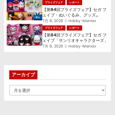
語〉シリーズ』「初音ミク」
プライズフェア
レポート
ン
【第84回プライズフェア】セガ フ
ェイブ・ぬいぐるみ、グッズ
『LiSA』『ミニオン』『おさるの
7月 8, 2026
Hobby-Maniax
ジョージ』『ポケットモンスター』
プライズフェア
レポート
【第84回プライズフェア】セガ フ
ェイブ「サンリオキャラクターズ」
7月 8, 2026
Hobby-Maniax
アーカイブ
ア
ー
カ
イ