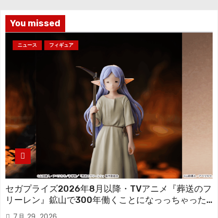
ブ
You missed
ニュース
フィギュア
セガプライズ2026年8月以降・TVアニメ『葬送のフ
リーレン』鉱山で300年働くことになっっちゃった
「フリーレン」を立体化！
7月 29, 2026