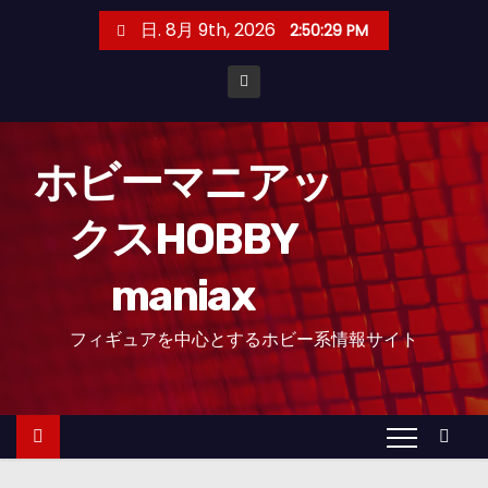
コ
日. 8月 9th, 2026
2:50:31 PM
ン
テ
ン
ツ
へ
ホビーマニアッ
ス
クスHOBBY
キ
ッ
maniax
プ
フィギュアを中心とするホビー系情報サイト