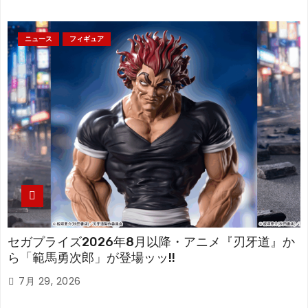
ニュース
フィギュア
セガプライズ2026年8月以降・アニメ『刃牙道』か
ら「範馬勇次郎」が登場ッッ!!
7月 29, 2026