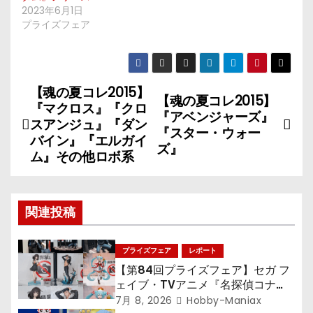
2023年6月1日
プライズフェア
【魂の夏コレ2015】
投
【魂の夏コレ2015】
『マクロス』『クロ
『アベンジャーズ』
稿
スアンジュ』『ダン
『スター・ウォー
バイン』『エルガイ
ズ』
ナ
ム』その他ロボ系
ビ
ゲ
関連投稿
ー
プライズフェア
レポート
シ
【第84回プライズフェア】セガ フ
ェイブ・TVアニメ『名探偵コナ
ョ
ン』TVアニメ『呪術廻戦』『〈物
7月 8, 2026
Hobby-Maniax