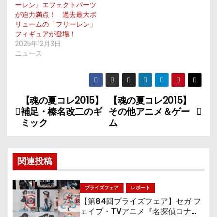
ーレン』エフェクトパーツ
が迫力満点！ 過去最大ボ
リュームの「フリーレン」
フィギュアが登場！
2025年12月3日
ニュース
【魂の夏コレ2015】
【魂の夏コレ2015】
投
補足・榛名改二のギ
その他アニメ＆ゲー
稿
ミック
ム
ナ
関連投稿
ビ
ゲ
プライズフェア
レポート
【第84回プライズフェア】セガ フ
ー
ェイブ・TVアニメ『名探偵コナ