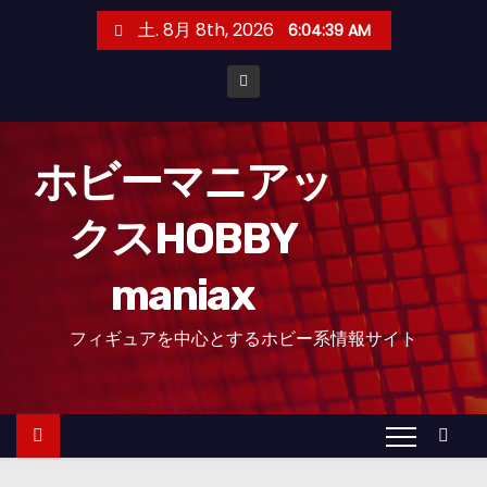
コ
土. 8月 8th, 2026
6:04:40 AM
ン
テ
ン
ツ
へ
ホビーマニアッ
ス
クスHOBBY
キ
ッ
maniax
プ
フィギュアを中心とするホビー系情報サイト