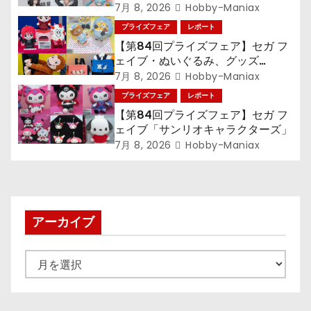
ン』TVアニメ『呪術廻戦』『〈物
シ
7月 8, 2026
Hobby-Maniax
語〉シリーズ』「初音ミク」
プライズフェア
レポート
ョ
【第84回プライズフェア】セガ フ
ェイブ・ぬいぐるみ、グッズ
ン
『LiSA』『ミニオン』『おさるの
7月 8, 2026
Hobby-Maniax
ジョージ』『ポケットモンスター』
プライズフェア
レポート
【第84回プライズフェア】セガ フ
ェイブ「サンリオキャラクターズ」
7月 8, 2026
Hobby-Maniax
アーカイブ
ア
ー
カ