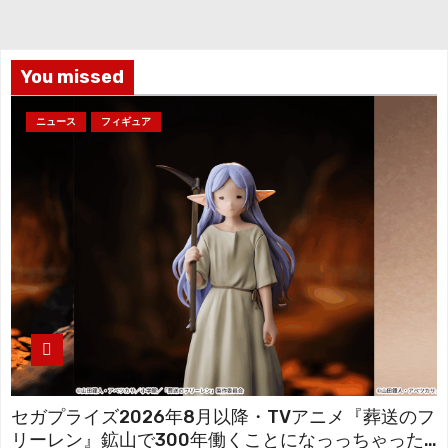
イ
ブ
You missed
ニュース
フィギュア
セガプライズ2026年8月以降・TVアニメ『葬送のフ
リーレン』鉱山で300年働くことになっっちゃった