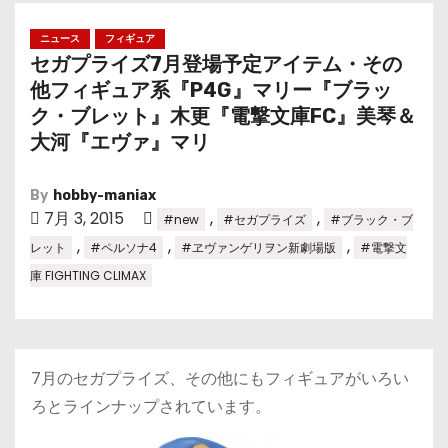
ニュース
フィギュア
セガプライズ7月登場予定アイテム・その
他フィギュア系『P4G』マリー『ブラッ
ク・ブレット』木更『電撃文庫FC』美琴＆
大河『エヴァ』マリ
By
hobby-maniax
7月 3, 2015
,
,
#new
#セガプライズ
#ブラック・ブ
,
,
,
レット
#ペルソナ4
#ヱヴァンゲリヲン新劇場版
#電撃文
庫 FIGHTING CLIMAX
7月のセガプライズ、その他にもフィギュアがいろい
ろとラインナップされています。