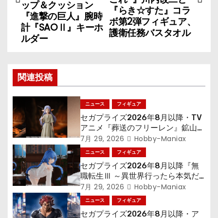
ナ
ップ＆クッション
『らき☆すた』コラ
『進撃の巨人』腕時
ボ第2弾フィギュア、
ビ
計『SAOⅡ』キーホ
護衛任務バスタオル
ルダー
ゲ
ー
関連投稿
シ
ョ
ニュース
フィギュア
セガプライズ2026年8月以降・TV
ン
アニメ『葬送のフリーレン』鉱山で
300年働くことになっっちゃった
7月 29, 2026
Hobby-Maniax
「フリーレン」を立体化！
ニュース
フィギュア
セガプライズ2026年8月以降『無
職転生Ⅲ ～異世界行ったら本気だ
す～』から「ロキシー」のフィギュ
7月 29, 2026
Hobby-Maniax
アが登場！
ニュース
フィギュア
セガプライズ2026年8月以降・ア