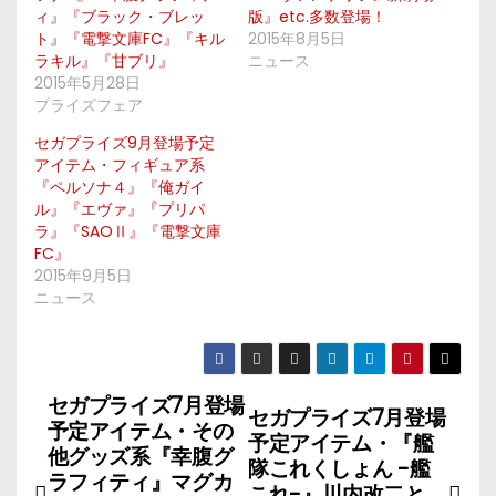
ィ』『ブラック・ブレッ
版』etc.多数登場！
ト』『電撃文庫FC』『キル
2015年8月5日
ラキル』『甘ブリ』
ニュース
2015年5月28日
プライズフェア
セガプライズ9月登場予定
アイテム・フィギュア系
『ペルソナ４』『俺ガイ
ル』『エヴァ』『プリパ
ラ』『SAOⅡ』『電撃文庫
FC』
2015年9月5日
ニュース
セガプライズ7月登場
投
セガプライズ7月登場
予定アイテム・その
予定アイテム・『艦
稿
他グッズ系『幸腹グ
隊これくしょん -艦
ラフィティ』マグカ
これ-』川内改二と