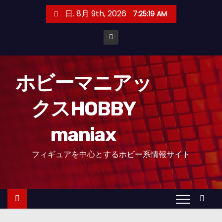
コ
日. 8月 9th, 2026
7:25:20 AM
ン
テ
ン
ツ
へ
ホビーマニアッ
ス
クスHOBBY
キ
ッ
maniax
プ
フィギュアを中心とするホビー系情報サイト