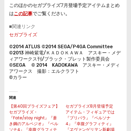
このほかのセガプライズ7月登場予定アイテムまとめ
は
この記事
でご覧ください。
■関連リンク
セガプライズ
©2014 ATLUS ©2014 SEGA/P4GA Committee
©2013 神崎紫電/ＫＡＤＯＫＡＷＡ アスキー・メデ
ィアワークス刊/ブラック・ブレット製作委員会
©SEGA © 2014 KADOKAWA アスキー・メディ
アワークス 撮影：エルクラフト
©カラー
関連
【第40回プライズフェア】
セガプライズ8月登場予定
セガプライズ・
アイテム・フィギュアでは
『Fate/stay night』『蒼
『プリパラ』『ペルソナ
き鋼のアルペジオ』『ペル
4』『幸腹グラフィティ』
ソナ4』『幸腹グラフィテ
『ヱヴァンゲリヲン新劇場