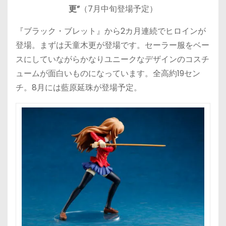
更”
（7月中旬登場予定）
『ブラック・ブレット』から2カ月連続でヒロインが
登場。まずは天童木更が登場です。セーラー服をベー
スにしていながらかなりユニークなデザインのコスチ
ュームが面白いものになっています。全高約19セン
チ。8月には藍原延珠が登場予定。