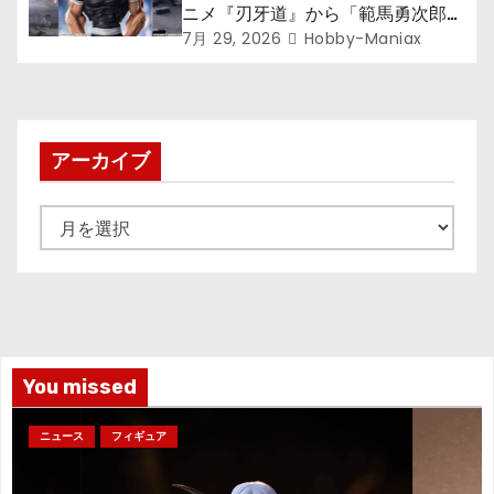
ニメ『刃牙道』から「範馬勇次郎」
が登場ッッ!!
7月 29, 2026
Hobby-Maniax
アーカイブ
ア
ー
カ
イ
ブ
You missed
ニュース
フィギュア