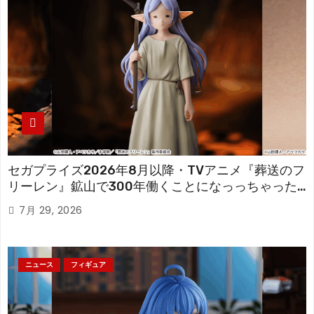
セガプライズ2026年8月以降・TVアニメ『葬送のフ
リーレン』鉱山で300年働くことになっっちゃった
「フリーレン」を立体化！
7月 29, 2026
ニュース
フィギュア