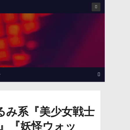
せ
るみ系『美少女戦士
』『妖怪ウォッ