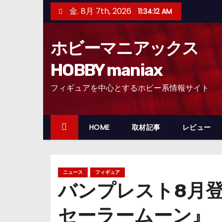
コ
金. 8月 7th, 2026
11:34:14 AM
ン
テ
ホビーマニアックス
ン
ツ
HOBBY maniax
へ
フィギュアを中心とするホビー系情報サイト
ス
キ
ッ
HOME
取材記事
レビュー
プ
ニュース
フィギュア
バンプレスト8月
セーラームーン』