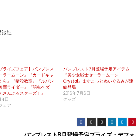
.／講談社
回プライズフェア】バンプレス
バンプレスト7月登場予定アイテム
ーラームーン』『カードキャ
『美少女戦士セーラームーン
くら』『暗殺教室』『ルパン
Crystal』ますこっとぬいぐるみが連
仮面ライダー』『弱虫ペダ
続登場！
んさんぶるスターズ！』
2016年7月6日
月4日
グッズ
フェア
バンプレスト8月登場予定プライズ・デフォ