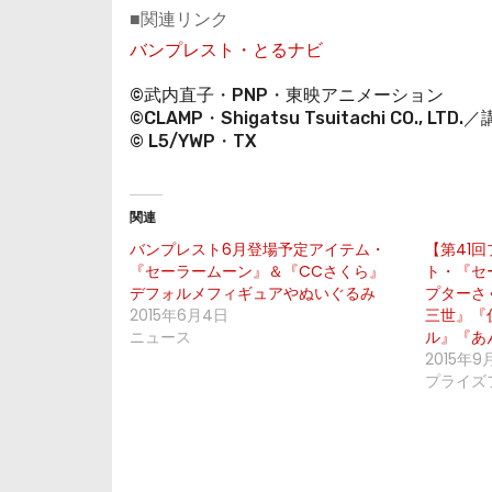
■関連リンク
バンプレスト・とるナビ
©武内直子・PNP・東映アニメーション
©CLAMP・Shigatsu Tsuitachi CO., LTD
© L5/YWP・TX
関連
バンプレスト6月登場予定アイテム・
【第41
『セーラームーン』＆『CCさくら』
ト・『セ
デフォルメフィギュアやぬいぐるみ
プターさ
2015年6月4日
三世』『
ニュース
ル』『あ
2015年9
プライズ