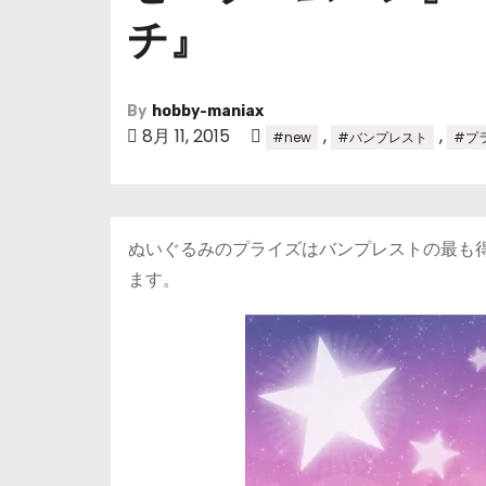
チ』
By
hobby-maniax
8月 11, 2015
,
,
#new
#バンプレスト
#プ
ぬいぐるみのプライズはバンプレストの最も
ます。