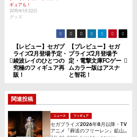
ギュアも！
2015年1月22日
グッズ
【レビュー】セガプ
【プレビュー】セガ
投
ライズ2月登場予定・
プライズ2月登場予
稿
綾波レイのひとつの
定・電撃文庫FCゲー
究極のフィギュア再
ムカラー版はアスナ
ナ
販！
と智花！
ビ
ゲ
関連投稿
ー
ニュース
フィギュア
シ
セガプライズ2026年8月以降・TV
アニメ『葬送のフリーレン』鉱山で