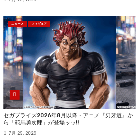
ニュース
フィギュア
セガプライズ2026年8月以降・アニメ『刃牙道』か
ら「範馬勇次郎」が登場ッッ!!
7月 29, 2026