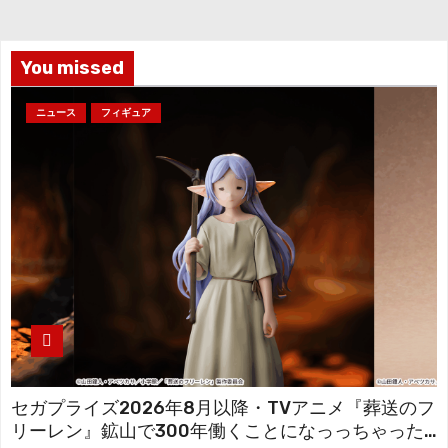
ブ
You missed
ニュース
フィギュア
セガプライズ2026年8月以降・TVアニメ『葬送のフ
リーレン』鉱山で300年働くことになっっちゃった