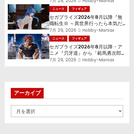
ョ
300年働くことになっっちゃった
7月 29, 2026
Hobby-Maniax
「フリーレン」を立体化！
ニュース
フィギュア
ン
セガプライズ2026年8月以降『無
職転生Ⅲ ～異世界行ったら本気だ
す～』から「ロキシー」のフィギュ
7月 29, 2026
Hobby-Maniax
アが登場！
ニュース
フィギュア
セガプライズ2026年8月以降・ア
ニメ『刃牙道』から「範馬勇次郎」
が登場ッッ!!
7月 29, 2026
Hobby-Maniax
アーカイブ
ア
ー
カ
イ