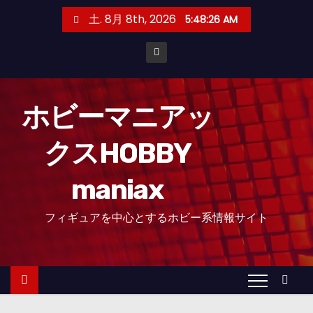
コ
土. 8月 8th, 2026
5:48:28 AM
ン
テ
ン
ツ
へ
ホビーマニアッ
ス
クスHOBBY
キ
ッ
maniax
プ
フィギュアを中心とするホビー系情報サイト