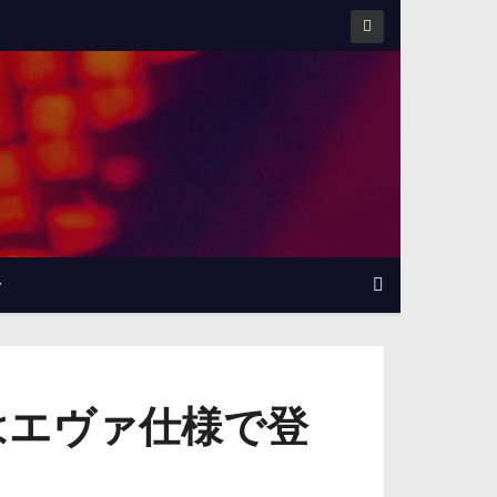
せ
はエヴァ仕様で登