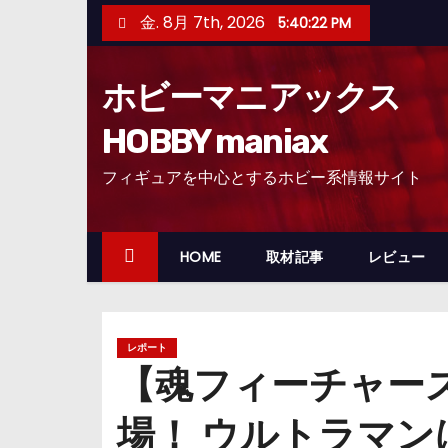
コ
金. 8月 7th, 2026
5:40:23 PM
ン
テ
ホビーマニアックス
ン
ツ
HOBBY maniax
へ
フィギュアを中心とするホビー系情報サイト
ス
キ
ッ
HOME
取材記事
レビュー
プ
レポート
【魂フィーチャーズ
場！ ウルトラマ