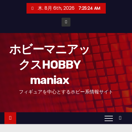
コ
木. 8月 6th, 2026
7:25:26 AM
ン
テ
ン
ツ
へ
ホビーマニアッ
ス
クスHOBBY
キ
ッ
maniax
プ
フィギュアを中心とするホビー系情報サイト