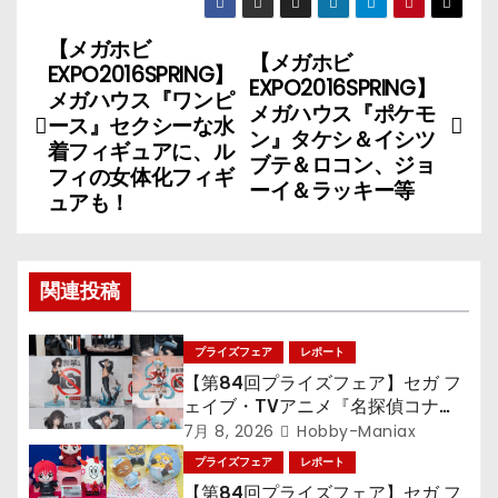
【メガホビ
投
【メガホビ
EXPO2016SPRING】
EXPO2016SPRING】
稿
メガハウス『ワンピ
メガハウス『ポケモ
ース』セクシーな水
ン』タケシ＆イシツ
ナ
着フィギュアに、ル
ブテ＆ロコン、ジョ
フィの女体化フィギ
ーイ＆ラッキー等
ビ
ュアも！
ゲ
ー
関連投稿
シ
プライズフェア
レポート
ョ
【第84回プライズフェア】セガ フ
ェイブ・TVアニメ『名探偵コナ
ン
ン』TVアニメ『呪術廻戦』『〈物
7月 8, 2026
Hobby-Maniax
語〉シリーズ』「初音ミク」
プライズフェア
レポート
【第84回プライズフェア】セガ フ