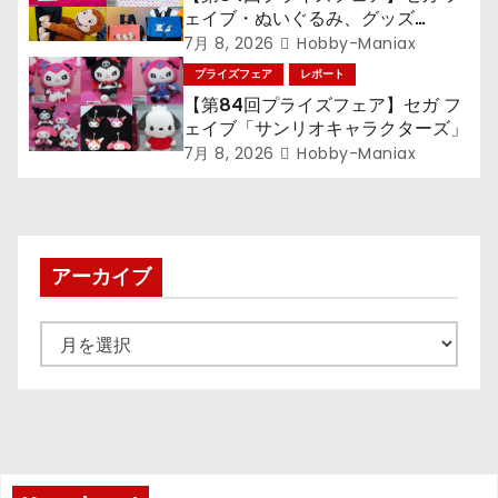
ェイブ・ぬいぐるみ、グッズ
『LiSA』『ミニオン』『おさるの
7月 8, 2026
Hobby-Maniax
ジョージ』『ポケットモンスター』
プライズフェア
レポート
【第84回プライズフェア】セガ フ
ェイブ「サンリオキャラクターズ」
7月 8, 2026
Hobby-Maniax
アーカイブ
ア
ー
カ
イ
ブ