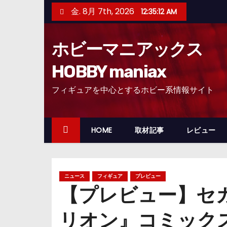
コ
金. 8月 7th, 2026
12:35:14 AM
ン
テ
ホビーマニアックス
ン
ツ
HOBBY maniax
へ
フィギュアを中心とするホビー系情報サイト
ス
キ
ッ
HOME
取材記事
レビュー
プ
ニュース
フィギュア
プレビュー
【プレビュー】セ
リオン』コミック