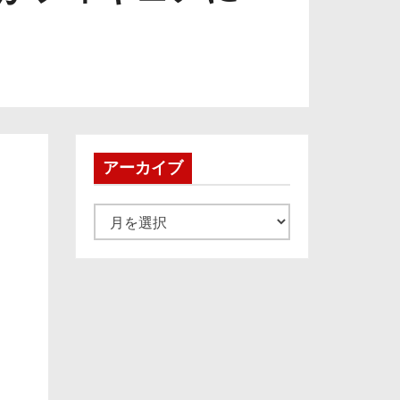
アーカイブ
ア
ー
カ
イ
ブ