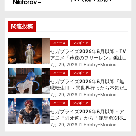
ナ
Nikiforov－
ビ
ゲ
関連投稿
ー
ニュース
フィギュア
シ
セガプライズ2026年8月以降・TV
アニメ『葬送のフリーレン』鉱山で
ョ
300年働くことになっっちゃった
7月 29, 2026
Hobby-Maniax
「フリーレン」を立体化！
ニュース
フィギュア
ン
セガプライズ2026年8月以降『無
職転生Ⅲ ～異世界行ったら本気だ
す～』から「ロキシー」のフィギュ
7月 29, 2026
Hobby-Maniax
アが登場！
ニュース
フィギュア
セガプライズ2026年8月以降・ア
ニメ『刃牙道』から「範馬勇次郎」
が登場ッッ!!
7月 29, 2026
Hobby-Maniax