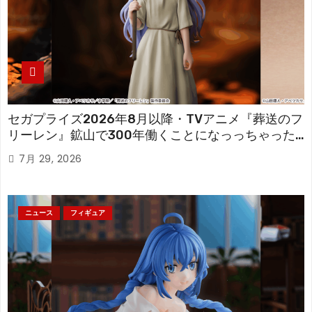
セガプライズ2026年8月以降・TVアニメ『葬送のフ
リーレン』鉱山で300年働くことになっっちゃった
「フリーレン」を立体化！
7月 29, 2026
ニュース
フィギュア