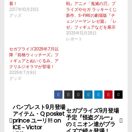
着！
戦』アニメ「鬼滅の刃」プ
2017年10月23日
ライズやセガ ラッキーくじ
グッズ
新作、S-FIREの劇場版『チ
ェンソーマン レゼ篇』「レ
ゼ」フィギュアなどを展示
2025年12月26日
レポート
セガプライズ2025年7月以
降『前橋ウィッチーズ』フ
ィギュアとぬいぐるみ、ア
クリルジオラマが登場！
2025年7月9日
グッズ
バンプレスト9月登場
投
セガプライズ9月登場
アイテム・Q posket
予定『怪盗グルー』
稿
prince ユーリ!!! on
のミニオン達がプラ
ICE－Victor
イズで続々登場！