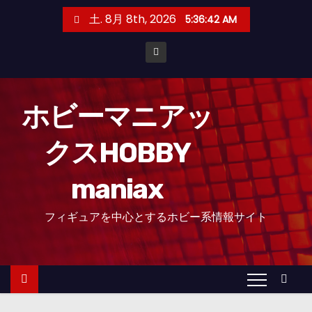
コ
土. 8月 8th, 2026
5:36:43 AM
ン
テ
ン
ツ
へ
ホビーマニアッ
ス
クスHOBBY
キ
ッ
maniax
プ
フィギュアを中心とするホビー系情報サイト