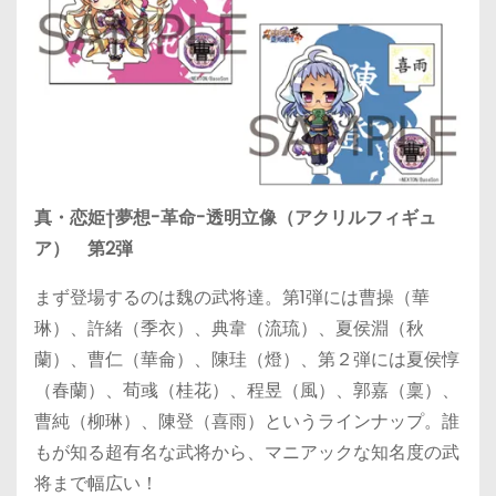
真・恋姫†夢想-革命-透明立像（アクリルフィギュ
ア） 第2弾
まず登場するのは魏の武将達。第1弾には曹操（華
琳）、許緒（季衣）、典韋（流琉）、夏侯淵（秋
蘭）、曹仁（華侖）、陳珪（燈）、第２弾には夏侯惇
（春蘭）、荀彧（桂花）、程昱（風）、郭嘉（稟）、
曹純（柳琳）、陳登（喜雨）というラインナップ。誰
もが知る超有名な武将から、マニアックな知名度の武
将まで幅広い！