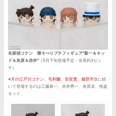
名探偵コナン 寝そべりプチフィギュア“新一＆キッ
ド＆灰原＆赤井”
（5月下旬登場予定・全長約3セン
チ）
4月の江戸川コナン、毛利蘭、安室透、服部平次
に続
いて登場するのは工藤新一、赤井秀一、灰原哀、怪盗
キッド。