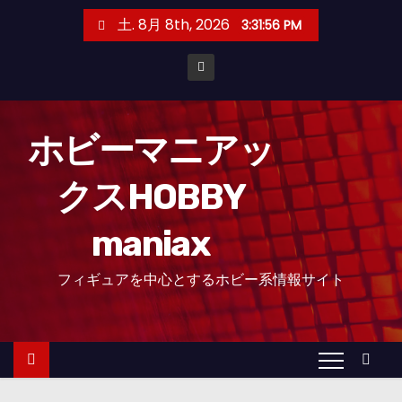
コ
土. 8月 8th, 2026
3:31:57 PM
ン
テ
ン
ツ
へ
ホビーマニアッ
ス
クスHOBBY
キ
ッ
maniax
プ
フィギュアを中心とするホビー系情報サイト