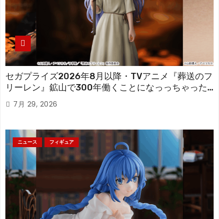
セガプライズ2026年8月以降・TVアニメ『葬送のフ
リーレン』鉱山で300年働くことになっっちゃった
「フリーレン」を立体化！
7月 29, 2026
ニュース
フィギュア