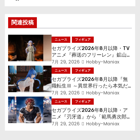
ビ
ゲ
関連投稿
ー
シ
ニュース
フィギュア
セガプライズ2026年8月以降・TV
ョ
アニメ『葬送のフリーレン』鉱山で
300年働くことになっっちゃった
7月 29, 2026
Hobby-Maniax
ン
「フリーレン」を立体化！
ニュース
フィギュア
セガプライズ2026年8月以降『無
職転生Ⅲ ～異世界行ったら本気だ
す～』から「ロキシー」のフィギュ
7月 29, 2026
Hobby-Maniax
アが登場！
ニュース
フィギュア
セガプライズ2026年8月以降・ア
ニメ『刃牙道』から「範馬勇次郎」
が登場ッッ!!
7月 29, 2026
Hobby-Maniax