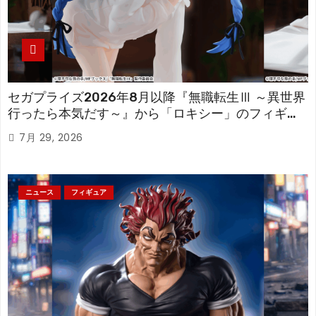
セガプライズ2026年8月以降『無職転生Ⅲ ～異世界
行ったら本気だす～』から「ロキシー」のフィギュ
アが登場！
7月 29, 2026
ニュース
フィギュア