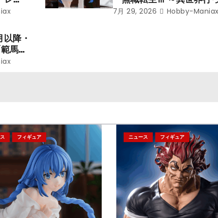
ことにな
本気だす～』から「ロキシ
iax
7月 29, 2026
Hobby-Mania
レン」を
のフィギュアが登場！
月以降・
「範馬勇
iax
ス
フィギュア
ニュース
フィギュア