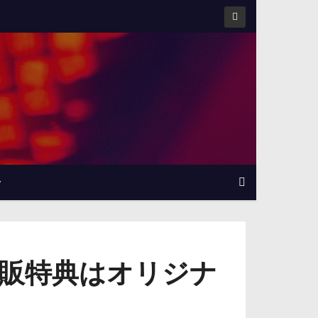
せ
ア通販特典はオリジナ