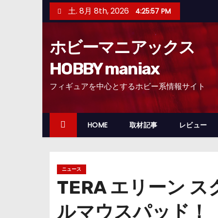
コ
土. 8月 8th, 2026
4:25:58 PM
ン
テ
ホビーマニアックス
ン
ツ
HOBBY maniax
へ
フィギュアを中心とするホビー系情報サイト
ス
キ
ッ
HOME
取材記事
レビュー
プ
ニュース
TERA エリーン 
ルマウスパッド！