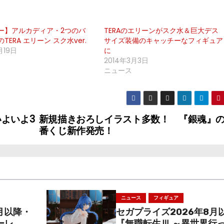
ー】アルカディア・2つのバ
TERAのエリーンがスク水＆巨大デス
TERA エリーン スク水ver.
サイズ装備のキャッチーなフィギュア
月19日
に
2014年3月3日
ニュース
よいよ3
新規描きおろしイラスト多数！ 『銀魂』
番くじ新作発売！
ニュース
フィギュア
月以降・
セガプライズ2026年8月
ーレ
『無職転生Ⅲ ～異世界行