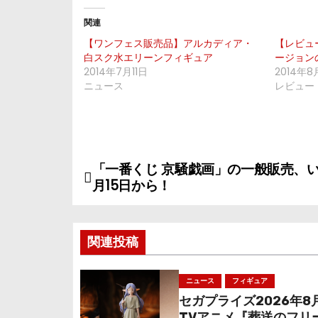
関連
【ワンフェス販売品】アルカディア・
【レビュ
白スク水エリーンフィギュア
ージョンの
2014年7月11日
2014年8
ニュース
レビュー
「一番くじ 京騒戯画」の一般販売、い
投
月15日から！
稿
ナ
関連投稿
ビ
ニュース
フィギュア
ゲ
セガプライズ2026年8
TVアニメ『葬送のフリ