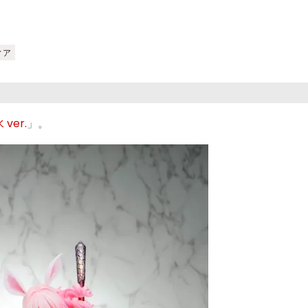
ィア
ver.
」。