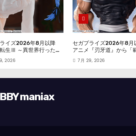
ライズ2026年8月以降
セガプライズ2026年8月
転生Ⅲ ～異世界行ったら
アニメ『刃牙道』から「
す～』から「ロキシー」
次郎」が登場ッッ!!
9, 2026
7月 29, 2026
ギュアが登場！
Y maniax