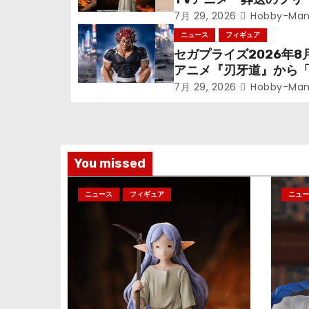
ー
ン』鉱山で300年働く
7月 29, 2026
Hobby-Man
シ
っっちゃった「フリー
ニュース
フィギュア
立体化！
セガプライズ2026年8
ョ
アニメ『刃牙道』から
次郎」が登場ッッ!!
ン
7月 29, 2026
Hobby-Man
You missed
ニュース
フィギュア
ニュー