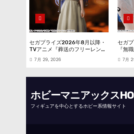
セガプライズ2026年8月以降・
セガプ
TVアニメ『葬送のフリーレン』
『無職
鉱山で300年働くことになっっ
本気だ
7月 29, 2026
7月 2
ちゃった「フリーレン」を立体
のフィ
化！
ホビーマニアックスHOBB
フィギュアを中心とするホビー系情報サイト