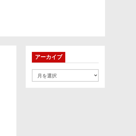
アーカイブ
ア
ー
カ
イ
ブ