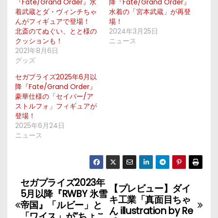
『Fate/Grand Order』水
降『Fate/Grand Order』
着武蔵とダ・ヴィンチちゃ
水着の「宮本武蔵」が再登
んがフィギュアで登場！
場！
北斎のてぬぐい、とと様の
2024年3月25日
クッションも！
ニュース
2021年8月6日
グッズ
セガプライズ2025年6月以
降『Fate/Grand Order』
豪華仕様の「セイバー/ア
ストルフォ」フィギュアが
登場！
2025年6月24日
ニュース
セガプライズ2023年
投
【プレビュー】ダイ
5月以降『RWBY 氷雪
キ工業「真面目ちゃ
稿
帝国』「ルビー」と
ん illustration by Re
「ワイス」が“ちょこ