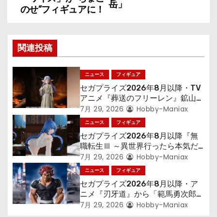
岳」
ナ
のせ”フィギュアに！
ビ
ゲ
関連投稿
ー
ニュース
フィギュア
シ
セガプライズ2026年8月以降・TV
アニメ『葬送のフリーレン』鉱山で
ョ
300年働くことになっっちゃった
7月 29, 2026
Hobby-Maniax
「フリーレン」を立体化！
ニュース
フィギュア
ン
セガプライズ2026年8月以降『無
職転生Ⅲ ～異世界行ったら本気だ
す～』から「ロキシー」のフィギュ
7月 29, 2026
Hobby-Maniax
アが登場！
ニュース
フィギュア
セガプライズ2026年8月以降・ア
ニメ『刃牙道』から「範馬勇次郎」
が登場ッッ!!
7月 29, 2026
Hobby-Maniax