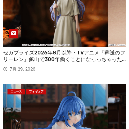
セガプライズ2026年8月以降・TVアニメ『葬送のフ
リーレン』鉱山で300年働くことになっっちゃった
「フリーレン」を立体化！
7月 29, 2026
ニュース
フィギュア