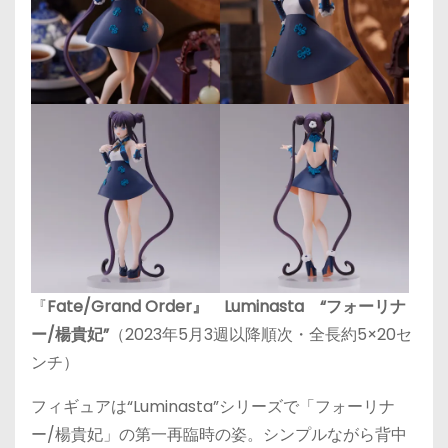
『
Fate/Grand Order』 Luminasta “フォーリナ
ー/楊貴妃”
（2023年5月3週以降順次・全長約5×20セ
ンチ）
フィギュアは“Luminasta”シリーズで「フォーリナ
ー/楊貴妃」の第一再臨時の姿。シンプルながら背中