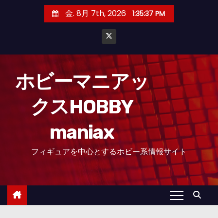
コ
金. 8月 7th, 2026
1:35:38 PM
ン
テ
ン
ツ
へ
ホビーマニアッ
ス
クスHOBBY
キ
ッ
maniax
プ
フィギュアを中心とするホビー系情報サイト