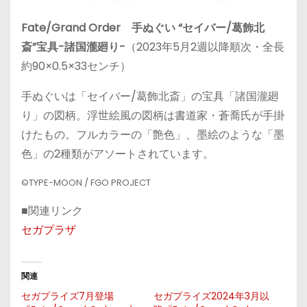
Fate/Grand Order 手ぬぐい “セイバー/葛飾北
斎”宝具-諸国瀧廻り-
（2023年5月2週以降順次・全長
約90×0.5×33センチ）
手ぬぐいは「セイバー/葛飾北斎」の宝具「諸国瀧廻
り」の図柄。浮世絵風の図柄は書道家・蒼喬氏が手掛
けたもの。フルカラーの「艶色」、墨絵のような「墨
色」の2種類がアソートされています。
©TYPE-MOON / FGO PROJECT
■関連リンク
セガプラザ
関連
セガプライズ7月登場
セガプライズ2024年3月以