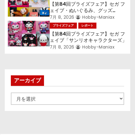
【第84回プライズフェア】セガ フ
ェイブ・ぬいぐるみ、グッズ
『LiSA』『ミニオン』『おさるの
7月 8, 2026
Hobby-Maniax
ジョージ』『ポケットモンスター』
プライズフェア
レポート
【第84回プライズフェア】セガ フ
ェイブ「サンリオキャラクターズ」
7月 8, 2026
Hobby-Maniax
アーカイブ
ア
ー
カ
イ
ブ