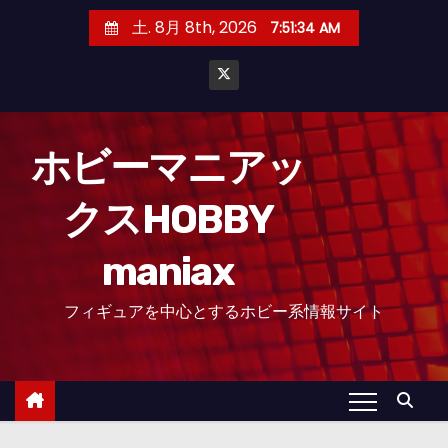
コ
土. 8月 8th, 2026
7:51:35 AM
ン
テ
ン
ツ
へ
ホビーマニアッ
ス
クスHOBBY
キ
ッ
maniax
プ
フィギュアを中心とするホビー系情報サイト