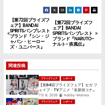
【第72回プライズフ
投
【第72回プライズフ
ェア】BANDAI
ェア】BANDAI
稿
SPIRITSバンプレスト
SPIRITSバンプレスト
ブランド『シン・ジ
ブランド『NARUTO-
ナ
ャパン・ヒーロー
ナルト- 疾風伝』
ズ・ユニバース』
ビ
ゲ
関連投稿
ー
シ
プライズフェア
レポート
【第84回プライズフェア】セガ フ
ョ
ェイブ・TVアニメ『名探偵コナ
ン』TVアニメ『呪術廻戦』『〈物
7月 8, 2026
Hobby-Maniax
ン
語〉シリーズ』「初音ミク」
プライズフェア
レポート