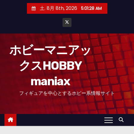
コ
土. 8月 8th, 2026
5:01:29 AM
ン
テ
ン
ツ
へ
ホビーマニアッ
ス
クスHOBBY
キ
ッ
maniax
プ
フィギュアを中心とするホビー系情報サイト