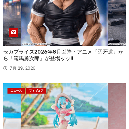
セガプライズ2026年8月以降・アニメ『刃牙道』か
ら「範馬勇次郎」が登場ッッ!!
7月 29, 2026
ニュース
フィギュア