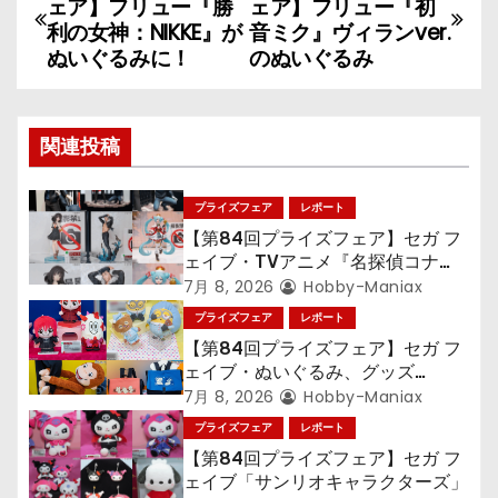
ェア】フリュー『勝
ェア】フリュー『初
稿
利の女神：NIKKE』が
音ミク』ヴィランver.
ぬいぐるみに！
のぬいぐるみ
ナ
ビ
関連投稿
ゲ
プライズフェア
レポート
ー
【第84回プライズフェア】セガ フ
シ
ェイブ・TVアニメ『名探偵コナ
ン』TVアニメ『呪術廻戦』『〈物
7月 8, 2026
Hobby-Maniax
ョ
語〉シリーズ』「初音ミク」
プライズフェア
レポート
【第84回プライズフェア】セガ フ
ン
ェイブ・ぬいぐるみ、グッズ
『LiSA』『ミニオン』『おさるの
7月 8, 2026
Hobby-Maniax
ジョージ』『ポケットモンスター』
プライズフェア
レポート
【第84回プライズフェア】セガ フ
ェイブ「サンリオキャラクターズ」