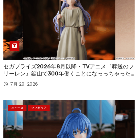
セガプライズ2026年8月以降・TVアニメ『葬送のフ
リーレン』鉱山で300年働くことになっっちゃった
「フリーレン」を立体化！
7月 29, 2026
ニュース
フィギュア