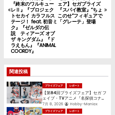
ビ
『終末のワルキュー
ェア】セガプライズ
レⅡ』『プロジェク
『スパイ教室』“ちょ
ゲ
トセカイ カラフルス
このせ”フィギュアで
テージ！ feat. 初音ミ
「グレーテ」登場
ー
ク』『ゼルダの伝
説 ティアーズ オブ
シ
ザ キングダム』『ド
ョ
ラえもん』『ANIMAL
COORDY』
ン
関連投稿
プライズフェア
レポート
【第84回プライズフェア】セガ フ
ェイブ・TVアニメ『名探偵コナ
ン』TVアニメ『呪術廻戦』『〈物
7月 8, 2026
Hobby-Maniax
語〉シリーズ』「初音ミク」
プライズフェア
レポート