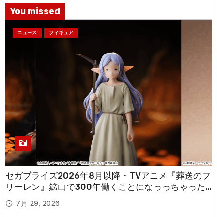
You missed
ニュース
フィギュア
セガプライズ2026年8月以降・TVアニメ『葬送のフ
リーレン』鉱山で300年働くことになっっちゃった
「フリーレン」を立体化！
7月 29, 2026