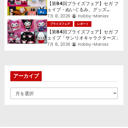
【第84回プライズフェア】セガ フ
ェイブ・ぬいぐるみ、グッズ
『LiSA』『ミニオン』『おさるの
7月 8, 2026
Hobby-Maniax
ジョージ』『ポケットモンスター』
プライズフェア
レポート
【第84回プライズフェア】セガ フ
ェイブ「サンリオキャラクターズ」
7月 8, 2026
Hobby-Maniax
アーカイブ
ア
ー
カ
イ
ブ