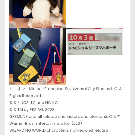
ミニオン：Minions Franchise © Universal City Studios LLC. All
Rights Reserved.
© & ® UCS LLC and HC LLC
© & TM by PEZ AG, 2023
GREMLINS and all related characters and elements © & ™
Warner Bros. Entertainment Inc. (s23)
WIZARDING WORLD characters, names and related