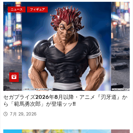
ニュース
フィギュア
セガプライズ2026年8月以降・アニメ『刃牙道』か
ら「範馬勇次郎」が登場ッッ!!
7月 29, 2026