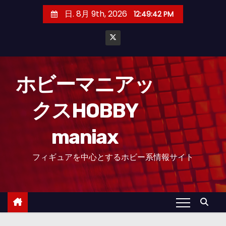
コ
日. 8月 9th, 2026
12:49:44 PM
ン
テ
ン
ツ
へ
ホビーマニアッ
ス
クスHOBBY
キ
ッ
maniax
プ
フィギュアを中心とするホビー系情報サイト