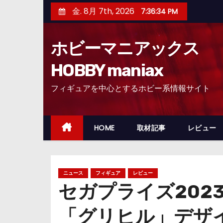
コ
金. 8月 7th, 2026
7:36:36 PM
ン
テ
ホビーマニアックス
ン
ツ
HOBBY maniax
へ
フィギュアを中心とするホビー系情報サイト
ス
キ
ッ
HOME
取材記事
レビュー
プ
ニュース
フィギュア
レビュー
セガプライズ202
「グリヒル」デザ