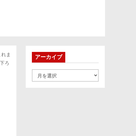
これま
アーカイブ
下ろ
ア
ー
カ
イ
ブ