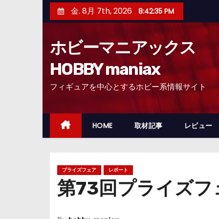
コ
金. 8月 7th, 2026
8:42:36 PM
ン
テ
ホビーマニアックス
ン
ツ
HOBBY maniax
へ
フィギュアを中心とするホビー系情報サイト
ス
キ
ッ
HOME
取材記事
レビュー
プ
プライズフェア
レポート
第73回プライズ