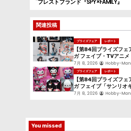
プレストブランド『SPY×FAMILY』
稿
ナ
関連投稿
ビ
プライズフェア
レポート
ゲ
【第84回プライズフェ
ガ フェイブ・TVアニ
ー
偵コナン』TVアニメ『
7月 8, 2026
Hobby-Man
シ
戦』『〈物語〉シリー
プライズフェア
レポート
音ミク」
【第84回プライズフェ
ョ
ガ フェイブ「サンリオ
ターズ」
ン
7月 8, 2026
Hobby-Man
You missed