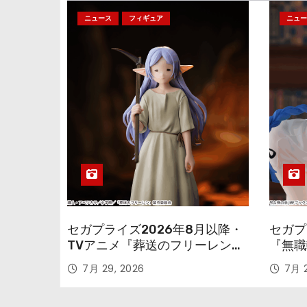
ニュース
フィギュア
ニュー
セガプライズ2026年8月以降・
セガプ
TVアニメ『葬送のフリーレン』
『無職
鉱山で300年働くことになっっ
本気だ
7月 29, 2026
7月 2
ちゃった「フリーレン」を立体
のフィ
化！