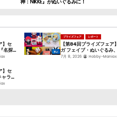
神：NIKKE』がぬいぐるみに！
プライズフェア
レポート
ア】セ
【第84回プライズフェア
メ『名探
ガ フェイブ・ぬいぐるみ
呪術廻
ズ『LiSA』『ミニオン』
iax
7月 8, 2026
Hobby-Maniax
ズ』「初
るのジョージ』『ポケット
スター』
ア】セ
キャラク
iax