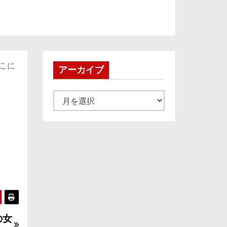
ここに
アーカイブ
ア
ー
カ
イ
ブ
の女