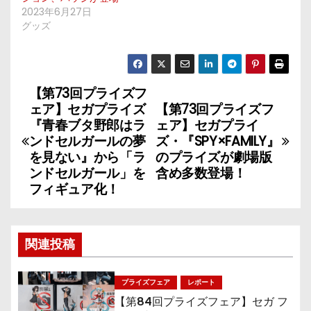
2023年6月27日
グッズ
【第73回プライズフ
投
ェア】セガプライズ
【第73回プライズフ
稿
『青春ブタ野郎はラ
ェア】セガプライ
ンドセルガールの夢
ズ・『SPY×FAMILY』
ナ
を見ない』から「ラ
のプライズが劇場版
ンドセルガール」を
含め多数登場！
ビ
フィギュア化！
ゲ
ー
関連投稿
シ
プライズフェア
レポート
ョ
【第84回プライズフェア】セガ フ