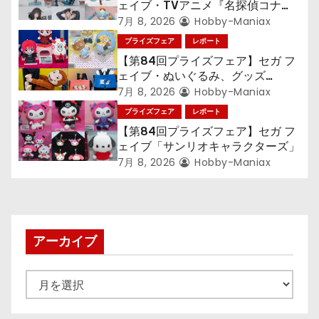
ェイブ・TVアニメ『名探偵コナ
ン
ン』TVアニメ『呪術廻戦』『〈物
7月 8, 2026
Hobby-Maniax
語〉シリーズ』「初音ミク」
プライズフェア
レポート
【第84回プライズフェア】セガ フ
ェイブ・ぬいぐるみ、グッズ
『LiSA』『ミニオン』『おさるの
7月 8, 2026
Hobby-Maniax
ジョージ』『ポケットモンスター』
プライズフェア
レポート
【第84回プライズフェア】セガ フ
ェイブ「サンリオキャラクターズ」
7月 8, 2026
Hobby-Maniax
アーカイブ
ア
ー
カ