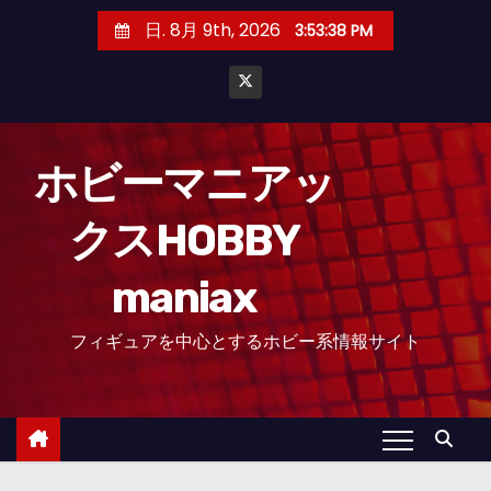
コ
日. 8月 9th, 2026
3:53:39 PM
ン
テ
ン
ツ
へ
ホビーマニアッ
ス
クスHOBBY
キ
ッ
maniax
プ
フィギュアを中心とするホビー系情報サイト