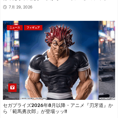
アが登場！
7月 29, 2026
ニュース
フィギュア
セガプライズ2026年8月以降・アニメ『刃牙道』か
ら「範馬勇次郎」が登場ッッ!!