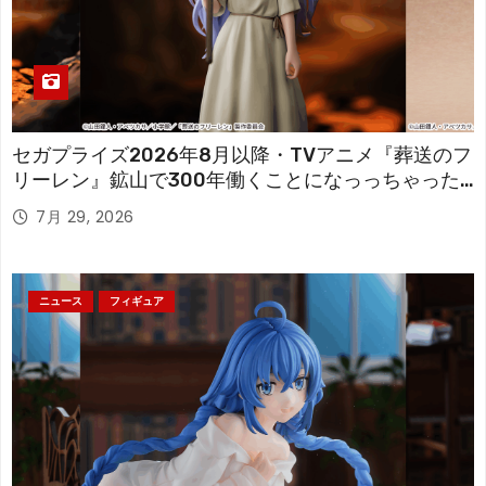
セガプライズ2026年8月以降・TVアニメ『葬送のフ
リーレン』鉱山で300年働くことになっっちゃった
「フリーレン」を立体化！
7月 29, 2026
ニュース
フィギュア