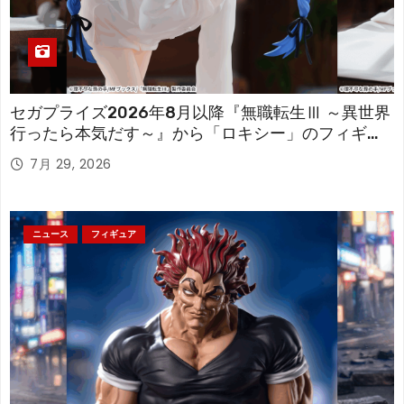
セガプライズ2026年8月以降『無職転生Ⅲ ～異世界
行ったら本気だす～』から「ロキシー」のフィギュ
アが登場！
7月 29, 2026
ニュース
フィギュア