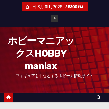
コ
日. 8月 9th, 2026
3:53:10 PM
ン
テ
ン
ツ
へ
ホビーマニアッ
ス
クスHOBBY
キ
ッ
maniax
プ
フィギュアを中心とするホビー系情報サイト