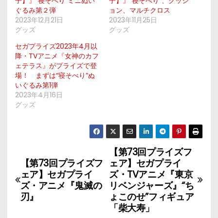
子】』“寝そべり”ミニぬい
子】』“寝そべり”、クッシ
ぐるみ第２弾
ョン、マルチクロス
2023年12月21日
2023年11月25日
グッズ
グッズ
セガプライズ2023年4月以
降・TVアニメ『女神のカフ
ェテラス』がプライズで登
場！ まずは“寝そべり”ぬ
いぐるみ第1弾
2023年4月16日
グッズ
【第73回プライズフ
投
【第73回プライズフ
ェア】セガプライ
稿
ェア】セガプライ
ズ・TVアニメ『東京
ズ・アニメ『鬼滅の
リベンジャーズ』“ち
ナ
刃』
ょこのせ”フィギュア
「柴大寿」
ビ