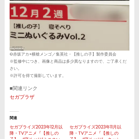
©赤坂アカ×横槍メンゴ／集英社・【推しの子】製作委員会
※監修中につき、画像と商品は多少異なりますので、ご了承くだ
さい。
※許可を得て撮影しています。
■関連リンク
セガプラザ
関連
セガプライズ2023年12月以
セガプライズ2023年11月以
降・TVアニメ『【推しの
降・TVアニメ『【推しの