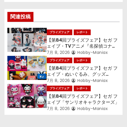
ゲ
関連投稿
ー
シ
プライズフェア
レポート
【第84回プライズフェア】セガ フ
ョ
ェイブ・TVアニメ『名探偵コナ
ン』TVアニメ『呪術廻戦』『〈物
7月 8, 2026
Hobby-Maniax
ン
語〉シリーズ』「初音ミク」
プライズフェア
レポート
【第84回プライズフェア】セガ フ
ェイブ・ぬいぐるみ、グッズ
『LiSA』『ミニオン』『おさるの
7月 8, 2026
Hobby-Maniax
ジョージ』『ポケットモンスター』
プライズフェア
レポート
【第84回プライズフェア】セガ フ
ェイブ「サンリオキャラクターズ」
7月 8, 2026
Hobby-Maniax