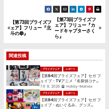
【第73回プライズフ
投
【第73回プライズフ
ェア】フリュー『カ
ェア】フリュー『北
稿
ードキャプターさく
斗の拳』
ら』
ナ
ビ
関連投稿
ゲ
プライズフェア
レポート
ー
【第84回プライズフェア】セガ フ
シ
ェイブ・TVアニメ『名探偵コナ
ン』TVアニメ『呪術廻戦』『〈物
7月 8, 2026
Hobby-Maniax
ョ
語〉シリーズ』「初音ミク」
プライズフェア
レポート
【第84回プライズフェア】セガ フ
ン
ェイブ・ぬいぐるみ、グッズ