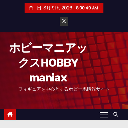
コ
日. 8月 9th, 2026
8:00:50 AM
ン
テ
ン
ツ
へ
ホビーマニアッ
ス
クスHOBBY
キ
ッ
maniax
プ
フィギュアを中心とするホビー系情報サイト