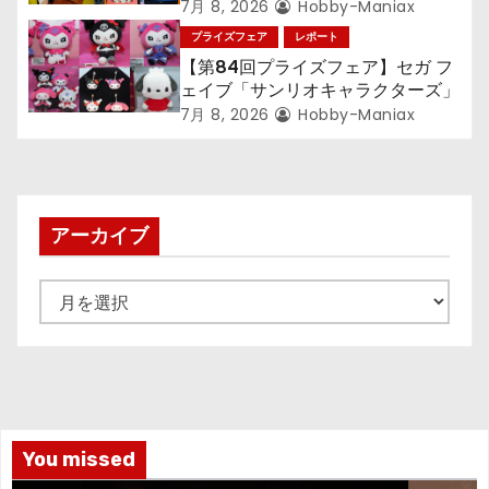
『LiSA』『ミニオン』『おさるの
7月 8, 2026
Hobby-Maniax
ジョージ』『ポケットモンスター』
プライズフェア
レポート
【第84回プライズフェア】セガ フ
ェイブ「サンリオキャラクターズ」
7月 8, 2026
Hobby-Maniax
アーカイブ
ア
ー
カ
イ
ブ
You missed