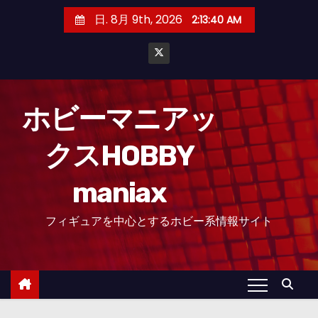
コ
日. 8月 9th, 2026
2:13:41 AM
ン
テ
ン
ツ
へ
ホビーマニアッ
ス
クスHOBBY
キ
ッ
maniax
プ
フィギュアを中心とするホビー系情報サイト