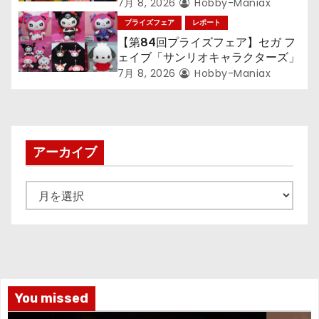
『LiSA』『ミニオン』『おさるの
7月 8, 2026
Hobby-Maniax
ジョージ』『ポケットモンスター』
プライズフェア
レポート
【第84回プライズフェア】セガ フ
ェイブ「サンリオキャラクターズ」
7月 8, 2026
Hobby-Maniax
アーカイブ
ア
ー
カ
イ
ブ
You missed