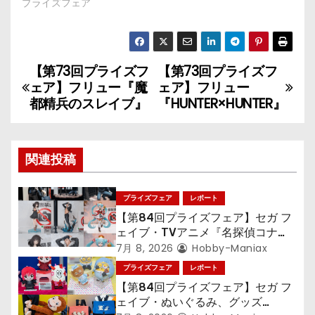
プライズフェア
【第73回プライズフ
【第73回プライズフ
投
ェア】フリュー『魔
ェア】フリュー
稿
都精兵のスレイブ』
『HUNTER×HUNTER』
ナ
関連投稿
ビ
ゲ
プライズフェア
レポート
【第84回プライズフェア】セガ フ
ー
ェイブ・TVアニメ『名探偵コナ
ン』TVアニメ『呪術廻戦』『〈物
シ
7月 8, 2026
Hobby-Maniax
語〉シリーズ』「初音ミク」
プライズフェア
レポート
ョ
【第84回プライズフェア】セガ フ
ェイブ・ぬいぐるみ、グッズ
ン