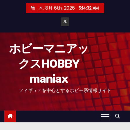
コ
木. 8月 6th, 2026
5:14:33 AM
ン
テ
ン
ツ
へ
ホビーマニアッ
ス
クスHOBBY
キ
ッ
maniax
プ
フィギュアを中心とするホビー系情報サイト