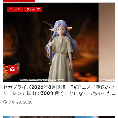
ニュース
フィギュア
セガプライズ2026年8月以降・TVアニメ『葬送のフ
リーレン』鉱山で300年働くことになっっちゃった
「フリーレン」を立体化！
7月 29, 2026