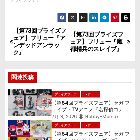
プライズフェア
【第73回プライズフ
投
【第73回プライズフ
ェア】フリュー『ア
ェア】フリュー『魔
稿
ンデッドアンラッ
都精兵のスレイブ』
ク』
ナ
ビ
関連投稿
ゲ
プライズフェア
レポート
ー
【第84回プライズフェア】セガ フ
シ
ェイブ・TVアニメ『名探偵コナ
ン』TVアニメ『呪術廻戦』『〈物
7月 8, 2026
Hobby-Maniax
ョ
語〉シリーズ』「初音ミク」
プライズフェア
レポート
【第84回プライズフェア】セガ フ
ン