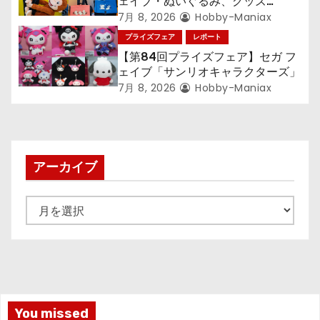
ェイブ・ぬいぐるみ、グッズ
『LiSA』『ミニオン』『おさるの
7月 8, 2026
Hobby-Maniax
ジョージ』『ポケットモンスター』
プライズフェア
レポート
【第84回プライズフェア】セガ フ
ェイブ「サンリオキャラクターズ」
7月 8, 2026
Hobby-Maniax
アーカイブ
ア
ー
カ
イ
ブ
You missed