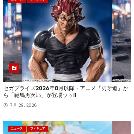
セガプライズ2026年8月以降・アニメ『刃牙道』か
ら「範馬勇次郎」が登場ッッ!!
7月 29, 2026
ニュース
フィギュア