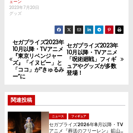
ェーン
2023年7月20日
グッズ
セガプライズ2023年
投
セガプライズ2023年
10月以降・TVアニメ
10月以降・TVアニメ
稿
『東京リベンジャー
「呪術廻戦」フィギ
ズ』「イヌピー」と
ュアやグッズが多数
ナ
「ココ」が“きゅるみ
登場！
ー”に
ビ
ゲ
関連投稿
ー
シ
ニュース
フィギュア
セガプライズ2026年8月以降・TV
ョ
アニメ『葬送のフリーレン』鉱山で