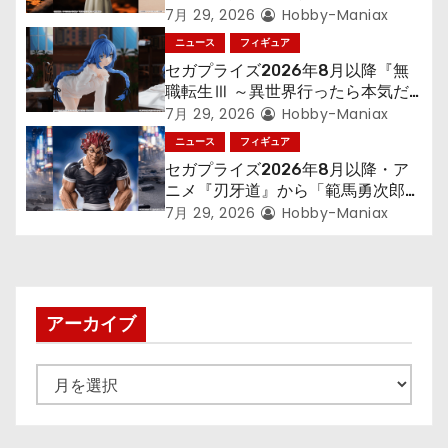
300年働くことになっっちゃった
7月 29, 2026
Hobby-Maniax
ン
「フリーレン」を立体化！
ニュース
フィギュア
セガプライズ2026年8月以降『無
職転生Ⅲ ～異世界行ったら本気だ
す～』から「ロキシー」のフィギュ
7月 29, 2026
Hobby-Maniax
アが登場！
ニュース
フィギュア
セガプライズ2026年8月以降・ア
ニメ『刃牙道』から「範馬勇次郎」
が登場ッッ!!
7月 29, 2026
Hobby-Maniax
アーカイブ
ア
ー
カ