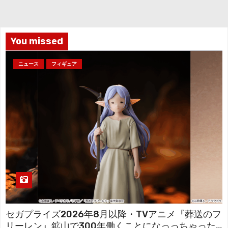
イ
ブ
You missed
ニュース
フィギュア
セガプライズ2026年8月以降・TVアニメ『葬送のフ
リーレン』鉱山で300年働くことになっっちゃった