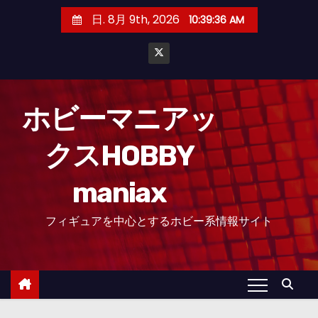
コ
日. 8月 9th, 2026
10:39:37 AM
ン
テ
ン
ツ
へ
ホビーマニアッ
ス
クスHOBBY
キ
ッ
maniax
プ
フィギュアを中心とするホビー系情報サイト