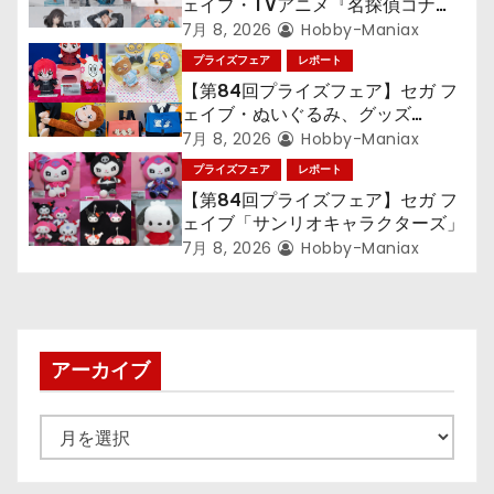
ョ
ェイブ・TVアニメ『名探偵コナ
ン』TVアニメ『呪術廻戦』『〈物
7月 8, 2026
Hobby-Maniax
ン
語〉シリーズ』「初音ミク」
プライズフェア
レポート
【第84回プライズフェア】セガ フ
ェイブ・ぬいぐるみ、グッズ
『LiSA』『ミニオン』『おさるの
7月 8, 2026
Hobby-Maniax
ジョージ』『ポケットモンスター』
プライズフェア
レポート
【第84回プライズフェア】セガ フ
ェイブ「サンリオキャラクターズ」
7月 8, 2026
Hobby-Maniax
アーカイブ
ア
ー
カ