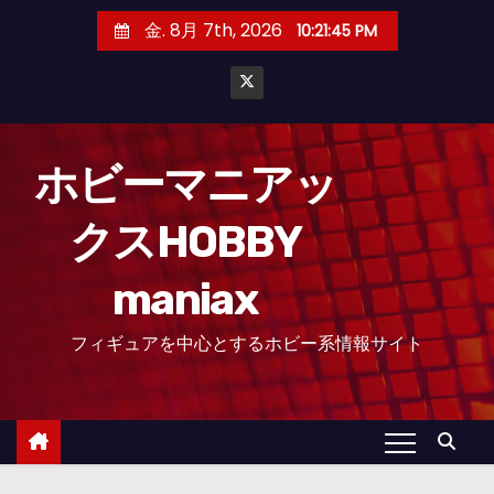
コ
金. 8月 7th, 2026
10:21:48 PM
ン
テ
ン
ツ
へ
ホビーマニアッ
ス
クスHOBBY
キ
ッ
maniax
プ
フィギュアを中心とするホビー系情報サイト