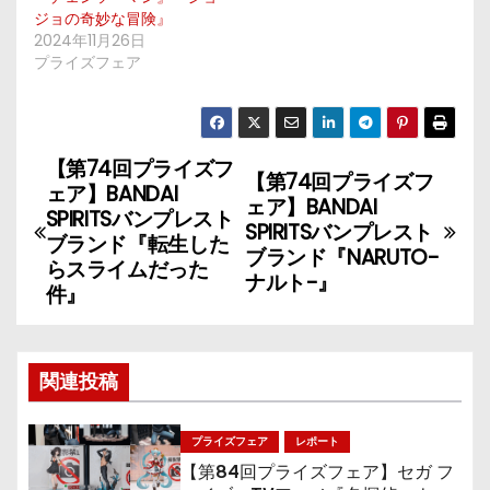
ジョの奇妙な冒険』
2024年11月26日
プライズフェア
【第74回プライズフ
投
【第74回プライズフ
ェア】BANDAI
ェア】BANDAI
稿
SPIRITSバンプレスト
SPIRITSバンプレスト
ブランド『転生した
ブランド『NARUTO-
ナ
らスライムだった
ナルト-』
件』
ビ
ゲ
関連投稿
ー
シ
プライズフェア
レポート
【第84回プライズフェア】セガ フ