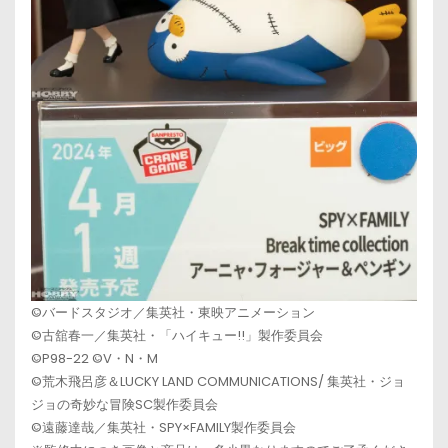
©バードスタジオ／集英社・東映アニメーション
©古舘春一／集英社・「ハイキュー!!」製作委員会
©P98-22 ©V・N・M
©荒木飛呂彦＆LUCKY LAND COMMUNICATIONS/ 集英社・ジョ
ジョの奇妙な冒険SC製作委員会
©遠藤達哉／集英社・SPY×FAMILY製作委員会