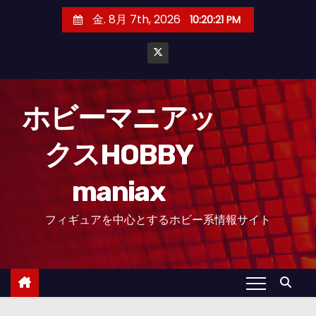
コ
金. 8月 7th, 2026
10:20:23 PM
ン
テ
ン
ツ
へ
ホビーマニアッ
ス
クスHOBBY
キ
ッ
maniax
プ
フィギュアを中心とするホビー系情報サイト