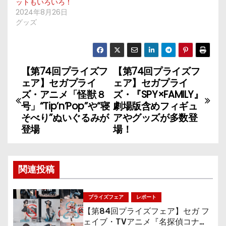
ットもいろいろ！
2024年8月26日
グッズ
【第74回プライズフ
【第74回プライズフ
投
ェア】セガプライ
ェア】セガプライ
稿
ズ・アニメ「怪獣８
ズ・『SPY×FAMILY』
号」“Tip’n’Pop”や“寝
劇場版含めフィギュ
ナ
そべり”ぬいぐるみが
アやグッズが多数登
登場
場！
ビ
ゲ
関連投稿
ー
シ
プライズフェア
レポート
【第84回プライズフェア】セガ フ
ョ
ェイブ・TVアニメ『名探偵コナ