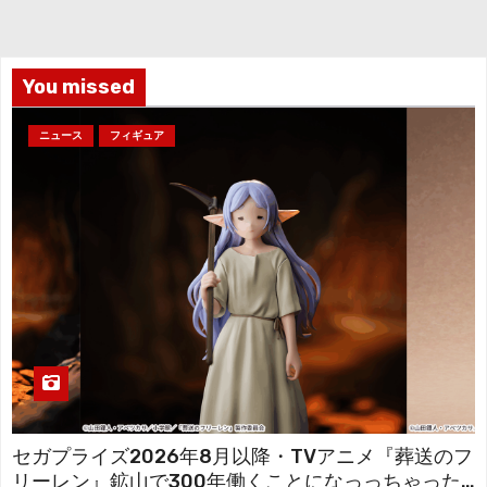
イ
ブ
You missed
ニュース
フィギュア
セガプライズ2026年8月以降・TVアニメ『葬送のフ
リーレン』鉱山で300年働くことになっっちゃった