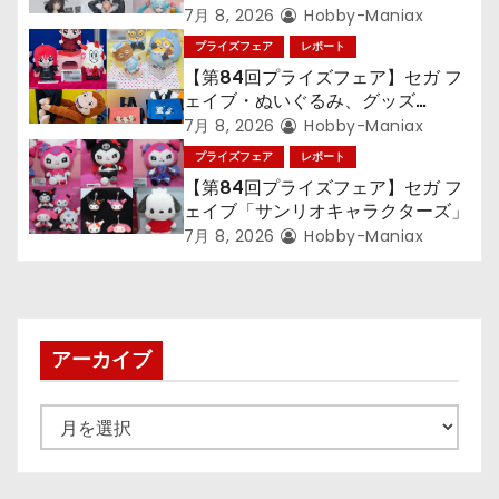
ン』TVアニメ『呪術廻戦』『〈物
7月 8, 2026
Hobby-Maniax
ン
語〉シリーズ』「初音ミク」
プライズフェア
レポート
【第84回プライズフェア】セガ フ
ェイブ・ぬいぐるみ、グッズ
『LiSA』『ミニオン』『おさるの
7月 8, 2026
Hobby-Maniax
ジョージ』『ポケットモンスター』
プライズフェア
レポート
【第84回プライズフェア】セガ フ
ェイブ「サンリオキャラクターズ」
7月 8, 2026
Hobby-Maniax
アーカイブ
ア
ー
カ