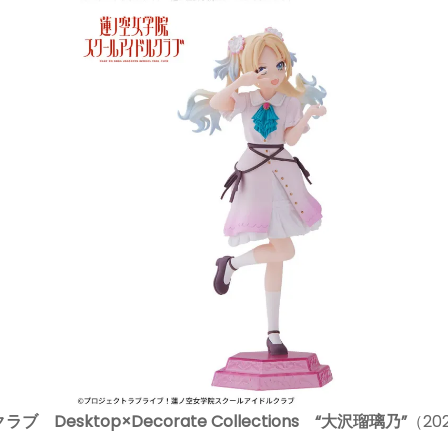
sktop×Decorate Collections “大沢瑠璃乃”
（20