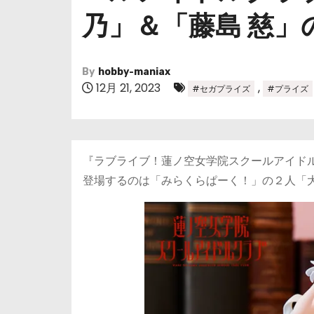
乃」＆「藤島 慈
By
hobby-maniax
12月 21, 2023
,
#セガプライズ
#プライズ
『ラブライブ！蓮ノ空女学院スクールアイド
登場するのは「みらくらぱーく！」の２人「大