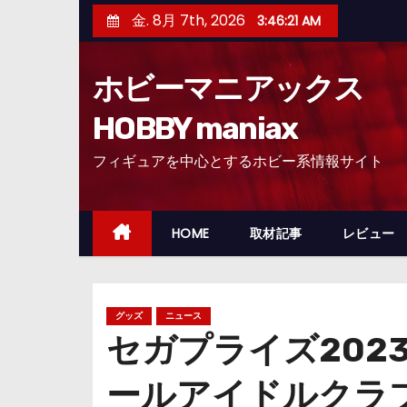
コ
金. 8月 7th, 2026
3:46:22 AM
ン
テ
ホビーマニアックス
ン
ツ
HOBBY maniax
へ
フィギュアを中心とするホビー系情報サイト
ス
キ
ッ
HOME
取材記事
レビュー
プ
グッズ
ニュース
セガプライズ202
ールアイドルクラ