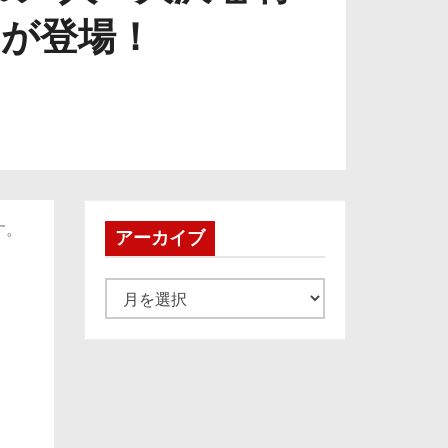
ンが登場！
す。
アーカイブ
ア
ー
カ
イ
ブ