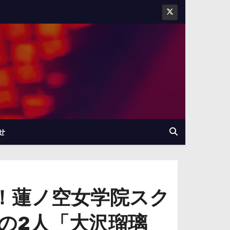
せ
ブ！蓮ノ空女学院スク
の2人「大沢瑠璃