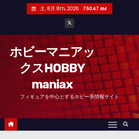
コ
土. 8月 8th, 2026
7:50:48 AM
ン
テ
ン
ツ
へ
ホビーマニアッ
ス
クスHOBBY
キ
ッ
maniax
プ
フィギュアを中心とするホビー系情報サイト