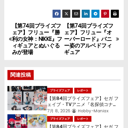
【第74回プライズフ
【第74回プライズフ
投
ェア】フリュー『勝
ェア】フリュー『オ
稿
利の女神：NIKKE』フ
ーバーロード』バニ
ィギュアとぬいぐる
ー姿のアルベドフィ
ナ
みが登場
ギュア
ビ
ゲ
関連投稿
ー
プライズフェア
レポート
シ
【第84回プライズフェア】セガ フ
ェイブ・TVアニメ『名探偵コナ
ョ
ン』TVアニメ『呪術廻戦』『〈物
7月 8, 2026
Hobby-Maniax
語〉シリーズ』「初音ミク」
プライズフェア
レポート
ン
【第84回プライズフェア】セガ フ