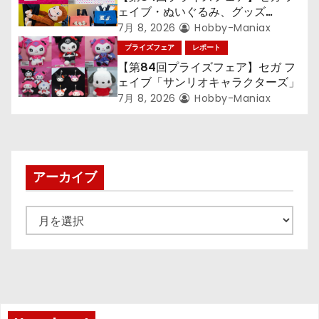
ェイブ・ぬいぐるみ、グッズ
『LiSA』『ミニオン』『おさるの
7月 8, 2026
Hobby-Maniax
ジョージ』『ポケットモンスター』
プライズフェア
レポート
【第84回プライズフェア】セガ フ
ェイブ「サンリオキャラクターズ」
7月 8, 2026
Hobby-Maniax
アーカイブ
ア
ー
カ
イ
ブ