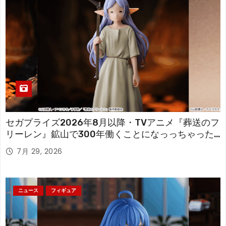
セガプライズ2026年8月以降・TVアニメ『葬送のフ
リーレン』鉱山で300年働くことになっっちゃった
「フリーレン」を立体化！
7月 29, 2026
ニュース
フィギュア