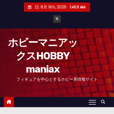
コ
日. 8月 9th, 2026
1:45:12 AM
ン
テ
ン
ツ
へ
ホビーマニアッ
ス
クスHOBBY
キ
ッ
maniax
プ
フィギュアを中心とするホビー系情報サイト