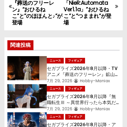
稿
『葬送のフリーレ
「NieR:Automata
ン』“おひるね
Ver1.1a」”おひるね
ナ
こ”と”のほほんと♪”が
こ”と”つままれ”が登
登場
場
ビ
ゲ
関連投稿
ー
シ
ニュース
フィギュア
セガプライズ2026年8月以降・TV
ョ
アニメ『葬送のフリーレン』鉱山で
300年働くことになっっちゃった
7月 29, 2026
Hobby-Maniax
ン
「フリーレン」を立体化！
ニュース
フィギュア
セガプライズ2026年8月以降『無
職転生Ⅲ ～異世界行ったら本気だ
す～』から「ロキシー」のフィギュ
7月 29, 2026
Hobby-Maniax
アが登場！
ニュース
フィギュア
セガプライズ2026年8月以降・ア