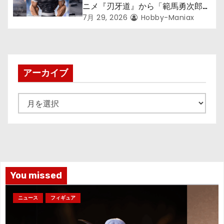
ニメ『刃牙道』から「範馬勇次郎」
が登場ッッ!!
7月 29, 2026
Hobby-Maniax
アーカイブ
ア
ー
カ
イ
ブ
You missed
ニュース
フィギュア