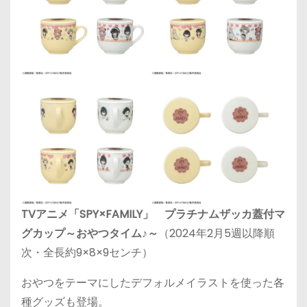
TVアニメ「SPY×FAMILY」 プラチナムザッカ蓋付マ
グカップ～おやつタイム♪～
（2024年2月5週以降順
次・全長約9×8×9センチ）
おやつをテーマにしたデフォルメイラストを使った各
種グッズも登場。