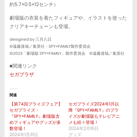
約5.7×0.5×12センチ）
劇場版の衣装を着たフィギュアや、イラストを使った
クリアキーチェーンも登場。
designed by 三月八日
©遠藤達哉／集英社・SPY×FAMILY製作委員会
©2023「劇場版 SPY×FAMILY」製作委員会 ©遠藤達哉／集英社
■関連リンク
セガプラザ
関連
【第74回プライズフェア】
セガプライズ2024年1月以
セガプライズ・
降『SPY×FAMILY』のプラ
『SPY×FAMILY』劇場版含
イズが劇場版もテレビアニ
めフィギュアやグッズが多
メも続々登場！
数登場！
2024年2月16日
2024年1月31日
グッズ