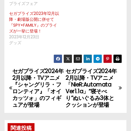
プライズフェア
セガプライズ2023年12月以
降・劇場版公開に併せて
『SPY×FAMILY』のプライ
ズが一挙に登場！
2023年12月23日
グッズ
セガプライズ2024年
セガプライズ2024年
投
2月以降・TVアニメ
2月以降・TVアニメ
稿
『シャングリラ・フ
「NieR:Automata
ロンティア』「オイ
Ver1.1a」“寝そべ
ナ
カッツォ」のフィギ
り”ぬいぐるみ3体と
ュアが登場
クッションが登場
ビ
ゲ
関連投稿