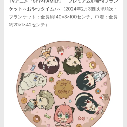
TVアニメ「SPY×FAMILY」 プレミアム巾着付ブラン
ケット～おやつタイム♪～
（2024年2月3週以降順次・
ブランケット：全長約140×3×100センチ、巾着：全長
約20×1×42センチ）