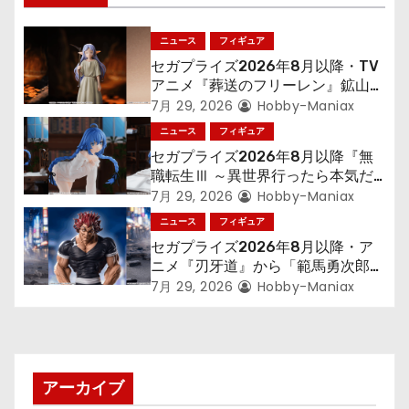
ー
シ
ニュース
フィギュア
セガプライズ2026年8月以降・TV
ョ
アニメ『葬送のフリーレン』鉱山で
300年働くことになっっちゃった
7月 29, 2026
Hobby-Maniax
ン
「フリーレン」を立体化！
ニュース
フィギュア
セガプライズ2026年8月以降『無
職転生Ⅲ ～異世界行ったら本気だ
す～』から「ロキシー」のフィギュ
7月 29, 2026
Hobby-Maniax
アが登場！
ニュース
フィギュア
セガプライズ2026年8月以降・ア
ニメ『刃牙道』から「範馬勇次郎」
が登場ッッ!!
7月 29, 2026
Hobby-Maniax
アーカイブ