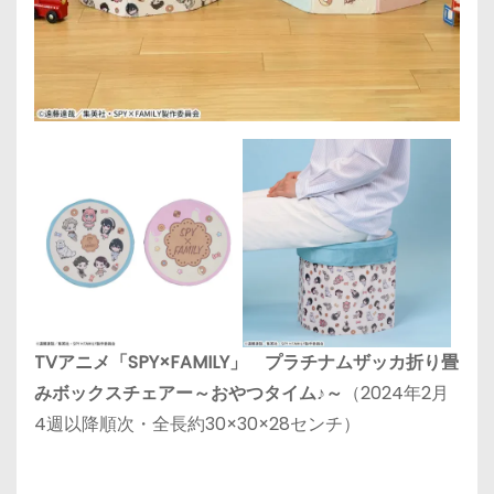
TVアニメ「SPY×FAMILY」 プラチナムザッカ折り畳
みボックスチェアー～おやつタイム♪～
（2024年2月
4週以降順次・全長約30×30×28センチ）