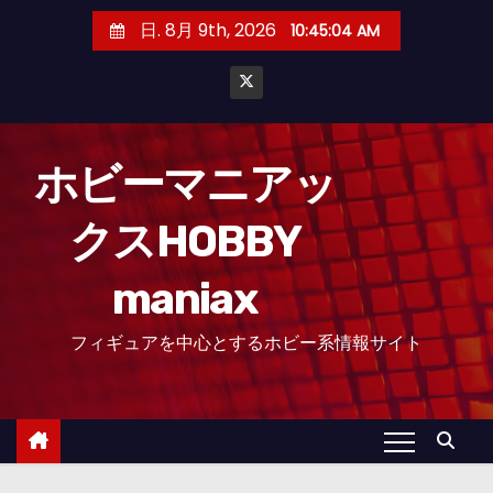
コ
日. 8月 9th, 2026
10:45:06 AM
ン
テ
ン
ツ
へ
ホビーマニアッ
ス
クスHOBBY
キ
ッ
maniax
プ
フィギュアを中心とするホビー系情報サイト