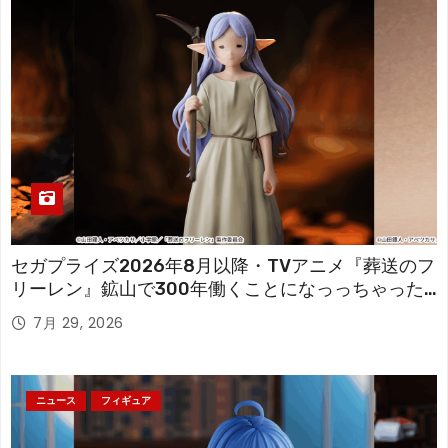
セガプライズ2026年8月以降・TVアニメ『葬送のフ
リーレン』鉱山で300年働くことになっっちゃった
「フリーレン」を立体化！
7月 29, 2026
ニュース
フィギュア