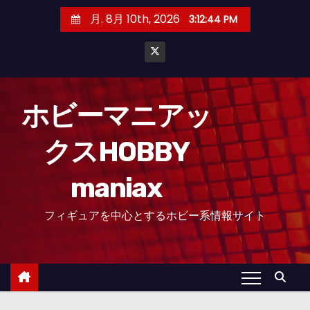
コ
月. 8月 10th, 2026
3:12:45 PM
ン
テ
ン
ツ
へ
ホビーマニアッ
ス
クスHOBBY
キ
ッ
maniax
プ
フィギュアを中心とするホビー系情報サイト