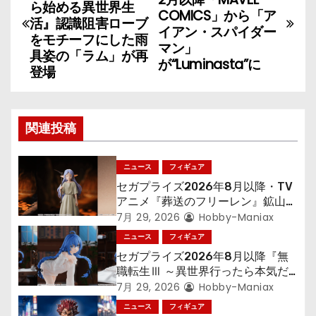
稿
ら始める異世界生
COMICS」から「ア
活』認識阻害ローブ
イアン・スパイダー
ナ
をモチーフにした雨
マン」
具姿の「ラム」が再
が“Luminasta”に
ビ
登場
ゲ
ー
関連投稿
シ
ニュース
フィギュア
ョ
セガプライズ2026年8月以降・TV
アニメ『葬送のフリーレン』鉱山で
ン
300年働くことになっっちゃった
7月 29, 2026
Hobby-Maniax
「フリーレン」を立体化！
ニュース
フィギュア
セガプライズ2026年8月以降『無
職転生Ⅲ ～異世界行ったら本気だ
す～』から「ロキシー」のフィギュ
7月 29, 2026
Hobby-Maniax
アが登場！
ニュース
フィギュア