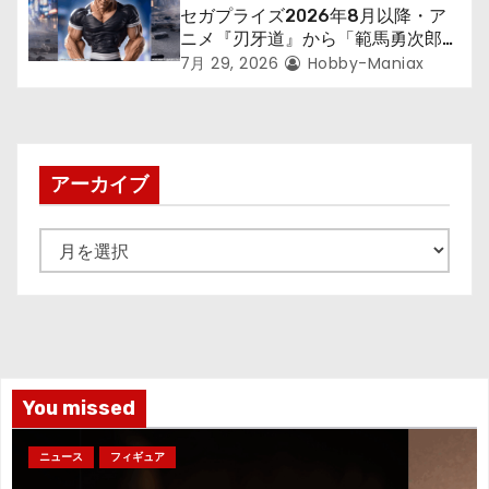
セガプライズ2026年8月以降・ア
ニメ『刃牙道』から「範馬勇次郎」
が登場ッッ!!
7月 29, 2026
Hobby-Maniax
アーカイブ
ア
ー
カ
イ
ブ
You missed
ニュース
フィギュア