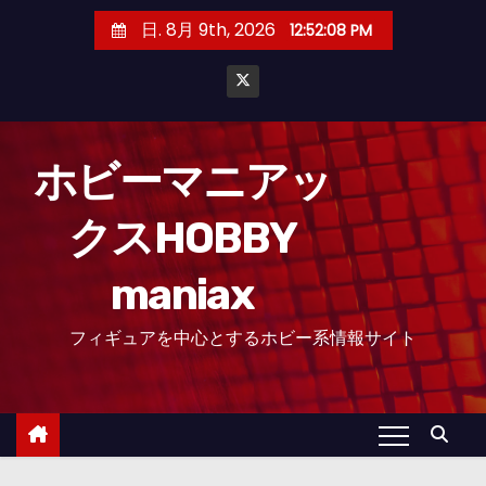
コ
日. 8月 9th, 2026
12:52:09 PM
ン
テ
ン
ツ
へ
ホビーマニアッ
ス
クスHOBBY
キ
ッ
maniax
プ
フィギュアを中心とするホビー系情報サイト