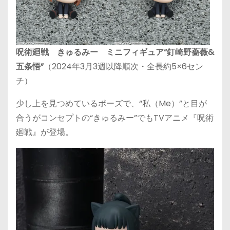
呪術廻戦 きゅるみー ミニフィギュア“釘崎野薔薇&
五条悟”
（2024年3月3週以降順次・全長約5×6セン
チ）
少し上を見つめているポーズで、“私（Me）”と目が
合うがコンセプトの“きゅるみー”でもTVアニメ『呪術
廻戦』が登場。