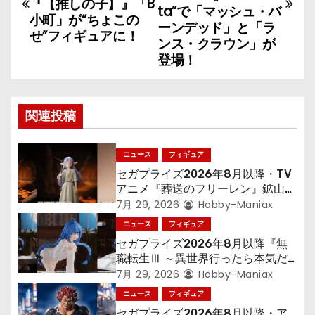
『【推しの子】』「B
ナ
ta”で「マッシュ・バ
小町」が“ちょこの
ーンデッド」と「ラ
せ”フィギュアに！
ビ
ンス・クラウン」が
登場！
ゲ
ー
関連投稿
シ
ョ
ニュース
フィギュア
セガプライズ2026年8月以降・TV
ン
アニメ『葬送のフリーレン』鉱山で
300年働くことになっっちゃった
7月 29, 2026
Hobby-Maniax
「フリーレン」を立体化！
ニュース
フィギュア
セガプライズ2026年8月以降『無
職転生Ⅲ ～異世界行ったら本気だ
す～』から「ロキシー」のフィギュ
7月 29, 2026
Hobby-Maniax
アが登場！
ニュース
フィギュア
セガプライズ2026年8月以降・ア