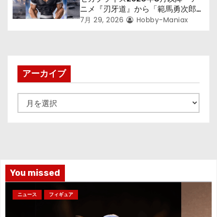
ニメ『刃牙道』から「範馬勇次郎」
が登場ッッ!!
7月 29, 2026
Hobby-Maniax
アーカイブ
ア
ー
カ
イ
ブ
You missed
ニュース
フィギュア