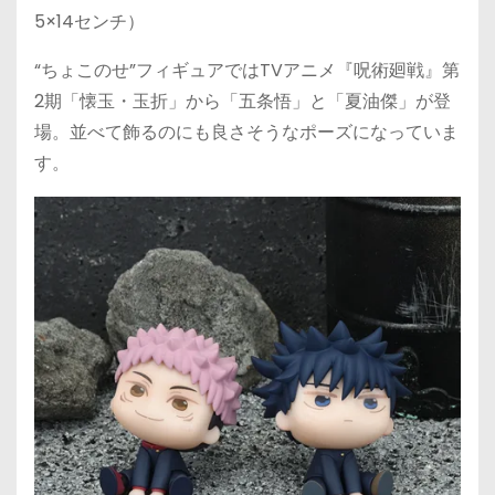
5×14センチ）
“ちょこのせ”フィギュアではTVアニメ『呪術廻戦』第
2期「懐玉・玉折」から「五条悟」と「夏油傑」が登
場。並べて飾るのにも良さそうなポーズになっていま
す。