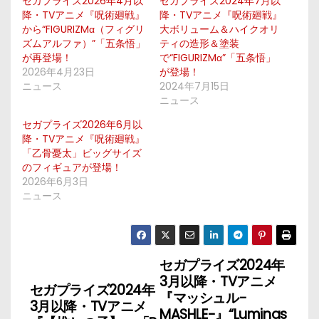
セガプライズ2026年4月以
セガプライズ2024年7月以
降・TVアニメ『呪術廻戦』
降・TVアニメ『呪術廻戦』
から“FIGURIZMα（フィグリ
大ボリューム＆ハイクオリ
ズムアルファ）”「五条悟」
ティの造形＆塗装
が再登場！
で“FIGURIZMα”「五条悟」
2026年4月23日
が登場！
ニュース
2024年7月15日
ニュース
セガプライズ2026年6月以
降・TVアニメ『呪術廻戦』
「乙骨憂太」ビッグサイズ
のフィギュアが登場！
2026年6月3日
ニュース
セガプライズ2024年
投
3月以降・TVアニメ
セガプライズ2024年
稿
『マッシュル-
3月以降・TVアニメ
MASHLE-』“Luminas