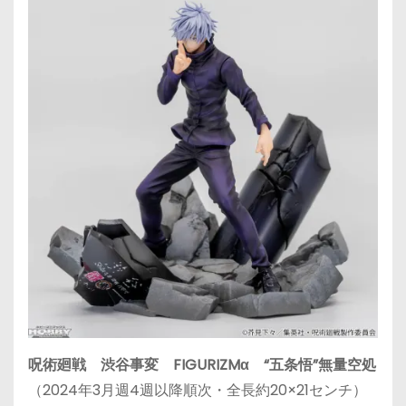
呪術廻戦 渋谷事変 FIGURIZMα “五条悟”無量空処
（2024年3月週4週以降順次・全長約20×21センチ）