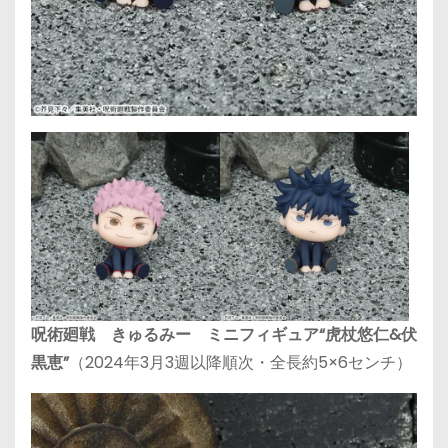
呪術廻戦 きゅるみー ミニフィギュア“虎杖悠仁&伏
黒恵”
（2024年3月3週以降順次・全長約5×6センチ）