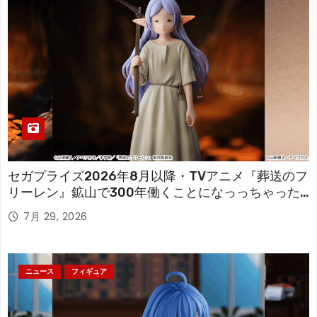
セガプライズ2026年8月以降・TVアニメ『葬送のフ
リーレン』鉱山で300年働くことになっっちゃった
「フリーレン」を立体化！
7月 29, 2026
ニュース
フィギュア