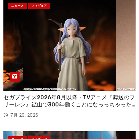
ニュース
フィギュア
セガプライズ2026年8月以降・TVアニメ『葬送のフ
リーレン』鉱山で300年働くことになっっちゃった
「フリーレン」を立体化！
7月 29, 2026