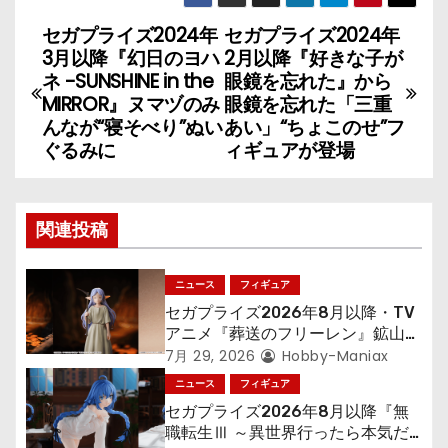
セガプライズ2024年
セガプライズ2024年
投
3月以降『幻日のヨハ
2月以降『好きな子が
稿
ネ -SUNSHINE in the
眼鏡を忘れた』から
MIRROR』ヌマヅのみ
眼鏡を忘れた「三重
ナ
んなが“寝そべり”ぬい
あい」“ちょこのせ”フ
ぐるみに
ィギュアが登場
ビ
ゲ
関連投稿
ー
シ
ニュース
フィギュア
セガプライズ2026年8月以降・TV
ョ
アニメ『葬送のフリーレン』鉱山で
300年働くことになっっちゃった
7月 29, 2026
Hobby-Maniax
ン
「フリーレン」を立体化！
ニュース
フィギュア
セガプライズ2026年8月以降『無
職転生Ⅲ ～異世界行ったら本気だ