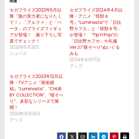
関連
セガプライズ2023年5月以
セガプライズ2024年4月以
降『陰の実力者になりたく
降・アニメ『怪獣８
て！』「アルファ」と「ベ
号』“Luminasta”で「日比
ータ」のプライズフィギュ
野カフカ」と「怪獣８号」
アが登場！ 撮り下ろし写
が登場！ “Tip’n’Pop”の
真でチェック！
「日比野カフカ」や礼服
2023年5月21日
Ver.の“寝そべり”ぬいぐる
ニュース
みも
2024年4月17日
グッズ
セガプライズ2023年12月以
降・TVアニメ『呪術廻
戦』“Luminasta”、“CHUB
BY COLLECTION”、“寝そべ
り”、多彩なシリーズで展
開！
2023年12月21日
グッズ