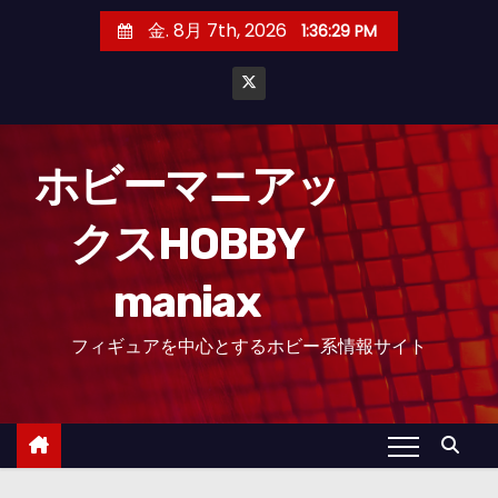
コ
金. 8月 7th, 2026
1:36:30 PM
ン
テ
ン
ツ
へ
ホビーマニアッ
ス
クスHOBBY
キ
ッ
maniax
プ
フィギュアを中心とするホビー系情報サイト