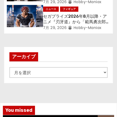
す～』から「ロキシー」のフィギュ
7月 29, 2026
Hobby-Maniax
アが登場！
ニュース
フィギュア
セガプライズ2026年8月以降・ア
ニメ『刃牙道』から「範馬勇次郎」
が登場ッッ!!
7月 29, 2026
Hobby-Maniax
アーカイブ
ア
ー
カ
イ
ブ
You missed