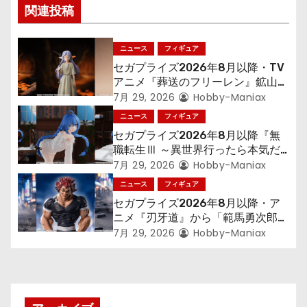
関連投稿
シ
ョ
ニュース
フィギュア
セガプライズ2026年8月以降・TV
ン
アニメ『葬送のフリーレン』鉱山で
300年働くことになっっちゃった
7月 29, 2026
Hobby-Maniax
「フリーレン」を立体化！
ニュース
フィギュア
セガプライズ2026年8月以降『無
職転生Ⅲ ～異世界行ったら本気だ
す～』から「ロキシー」のフィギュ
7月 29, 2026
Hobby-Maniax
アが登場！
ニュース
フィギュア
セガプライズ2026年8月以降・ア
ニメ『刃牙道』から「範馬勇次郎」
が登場ッッ!!
7月 29, 2026
Hobby-Maniax