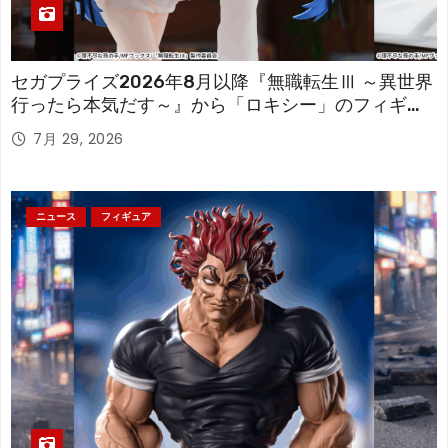
セガプライズ2026年8月以降『無職転生Ⅲ ～異世界
行ったら本気だす～』から「ロキシー」のフィギュ
アが登場！
7月 29, 2026
ニュース
フィギュア