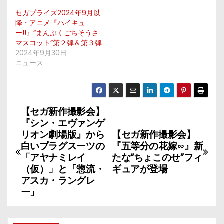
セガプライズ2024年9月以
降・アニメ『ハイキュ
ー!!』“まんぷくごちそうさ
マスコット”第２弾＆第３弾
2024年9月30日
ニュース
【セガ新作撮影会】
投
『シン・エヴァンゲ
稿
リオン劇場版』から
【セガ新作撮影会】
白いプラグスーツの
『五等分の花嫁∽』新
ナ
「アヤナミレイ
たな“ちょこのせ”フィ
（仮）」と「惣流・
ギュアが登場
ビ
アスカ・ラングレ
ー」
ゲ
ー