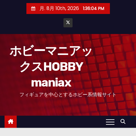
コ
月. 8月 10th, 2026
1:36:05 PM
ン
テ
ン
ツ
へ
ホビーマニアッ
ス
クスHOBBY
キ
ッ
maniax
プ
フィギュアを中心とするホビー系情報サイト