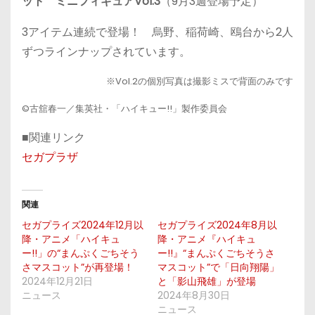
ット ミニフィギュアVol.3
（9月3週登場予定）
3アイテム連続で登場！ 烏野、稲荷崎、鴎台から2人
ずつラインナップされています。
※Vol.2の個別写真は撮影ミスで背面のみです
©古舘春一／集英社・「ハイキュー!!」製作委員会
■関連リンク
セガプラザ
関連
セガプライズ2024年12月以
セガプライズ2024年8月以
降・アニメ「ハイキュ
降・アニメ『ハイキュ
ー!!」の“まんぷくごちそう
ー!!』“まんぷくごちそうさ
さマスコット”が再登場！
マスコット”で「日向翔陽」
2024年12月21日
と「影山飛雄」が登場
ニュース
2024年8月30日
ニュース