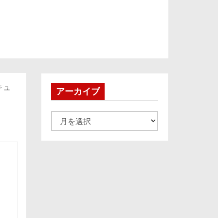
キュ
アーカイブ
ア
ー
カ
イ
ブ