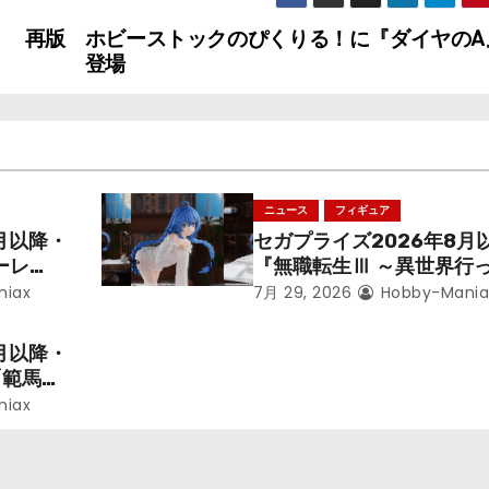
！ 再版
ホビーストックのぴくりる！に『ダイヤのA
登場
ニュース
フィギュア
月以降・
セガプライズ2026年8月
ーレ
『無職転生Ⅲ ～異世界行
ことにな
本気だす～』から「ロキシ
niax
7月 29, 2026
Hobby-Mania
レン」を
のフィギュアが登場！
月以降・
「範馬勇
niax