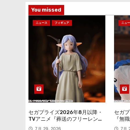
You missed
ニュース
フィギュア
ニュー
セガプライズ2026年8月以降・
セガプ
TVアニメ『葬送のフリーレン』
『無職
鉱山で300年働くことになっっ
本気だ
7月 29, 2026
7月 2