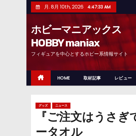
コ
月. 8月 10th, 2026
4:47:34 AM
ン
テ
ホビーマニアックス
ン
ツ
HOBBY maniax
へ
フィギュアを中心とするホビー系情報サイト
ス
キ
ッ
HOME
取材記事
レビュー
プ
グッズ
ニュース
『ご注文はうさぎ
ータオル