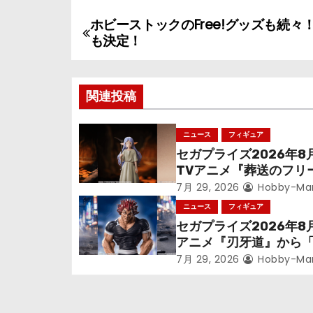
ホビーストックのFree!グッズも続々
投
も決定！
稿
ナ
関連投稿
ビ
ニュース
フィギュア
ゲ
セガプライズ2026年8
TVアニメ『葬送のフリ
ー
ン』鉱山で300年働く
7月 29, 2026
Hobby-Ma
シ
っっちゃった「フリー
ニュース
フィギュア
立体化！
セガプライズ2026年8
ョ
アニメ『刃牙道』から
次郎」が登場ッッ!!
ン
7月 29, 2026
Hobby-Ma