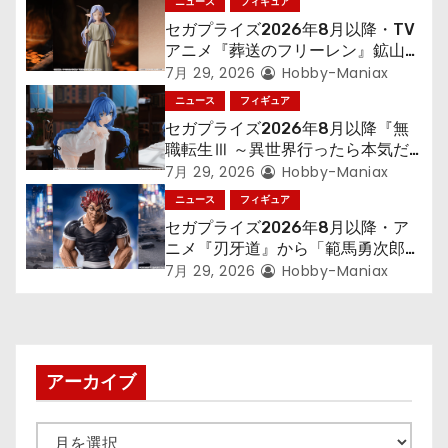
シ
ニュース
フィギュア
セガプライズ2026年8月以降・TV
ョ
アニメ『葬送のフリーレン』鉱山で
300年働くことになっっちゃった
7月 29, 2026
Hobby-Maniax
ン
「フリーレン」を立体化！
ニュース
フィギュア
セガプライズ2026年8月以降『無
職転生Ⅲ ～異世界行ったら本気だ
す～』から「ロキシー」のフィギュ
7月 29, 2026
Hobby-Maniax
アが登場！
ニュース
フィギュア
セガプライズ2026年8月以降・ア
ニメ『刃牙道』から「範馬勇次郎」
が登場ッッ!!
7月 29, 2026
Hobby-Maniax
アーカイブ
ア