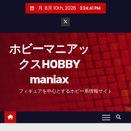
コ
月. 8月 10th, 2026
3:24:42 PM
ン
テ
ン
ツ
へ
ホビーマニアッ
ス
クスHOBBY
キ
ッ
maniax
プ
フィギュアを中心とするホビー系情報サイト