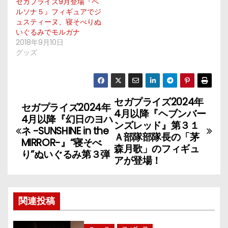
セガプライズ9月登場『ペ
ルソナ５』フィギュアでジ
ュスティーヌ、寝そべりぬ
いぐるみでモルガナ
2018年9月10日
グッズ
セガプライズ2024年
投
セガプライズ2024年
4月以降『ヘブンバー
4月以降『幻日のヨハ
稿
ンズレッド』第３１
ネ -SUNSHINE in the
Ａ部隊部隊長の「茅
MIRROR-』“寝そべ
ナ
森月歌」のフィギュ
り”ぬいぐるみ第３弾
アが登場！
ビ
ゲ
関連投稿
ー