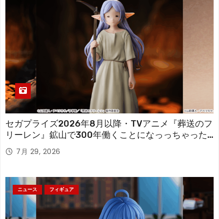
セガプライズ2026年8月以降・TVアニメ『葬送のフ
リーレン』鉱山で300年働くことになっっちゃった
「フリーレン」を立体化！
7月 29, 2026
ニュース
フィギュア