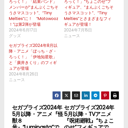
ろっく！」「結束バンド」
ろっく！」“ちょこのせ”フ
メンバーが“まんぷくごちそ
ィギュア、“まんぷくごちそ
うさマスコット”、“Tiny
うさマスコット”、“Tiny
Melties”に！ “Matowooz
Melties”とさまざまなフィ
！”は第2弾が登場
ギュアが登場！
2024年6月17日
2024年7月15日
グッズ
ニュース
セガプライズ2024年8月以
降・アニメ「ぼっち・ざ・
ろっく！」「伊地知星歌」
と「廣井きくり」のフィギ
ュアが登場
2024年8月26日
ニュース
セガプライズ2024年
セガプライズ2024年
投
5月以降・アニメ『怪
5月以降・TVアニメ
稿
獣８
『呪術廻戦』“ちょこ
号』“Luminasta”で
のせ”フィギュアで