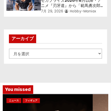
セガプライズ2026年8月以降・ア
ニメ『刃牙道』から「範馬勇次郎」
が登場ッッ!!
7月 29, 2026
Hobby-Maniax
アーカイブ
ア
ー
カ
イ
ブ
You missed
ニュース
フィギュア