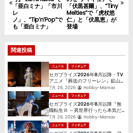
ナ
「亜白ミナ」「市川
「伏黒甚爾」、“Tiny
レ
Melties”で「虎杖悠
ビ
ノ」、“Tip’n’Pop”で
仁」と「伏黒恵」が
も「亜白ミナ」
登場
ゲ
ー
関連投稿
シ
ョ
ニュース
フィギュア
セガプライズ2026年8月以降・TV
ン
アニメ『葬送のフリーレン』鉱山で
300年働くことになっっちゃった
7月 29, 2026
Hobby-Maniax
「フリーレン」を立体化！
ニュース
フィギュア
セガプライズ2026年8月以降『無
職転生Ⅲ ～異世界行ったら本気だ
す～』から「ロキシー」のフィギュ
7月 29, 2026
Hobby-Maniax
アが登場！
ニュース
フィギュア