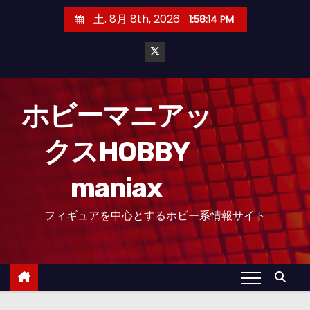
コ
土. 8月 8th, 2026
1:58:15 PM
ン
テ
ン
ツ
へ
ホビーマニアッ
ス
クスHOBBY
キ
ッ
maniax
プ
フィギュアを中心とするホビー系情報サイト