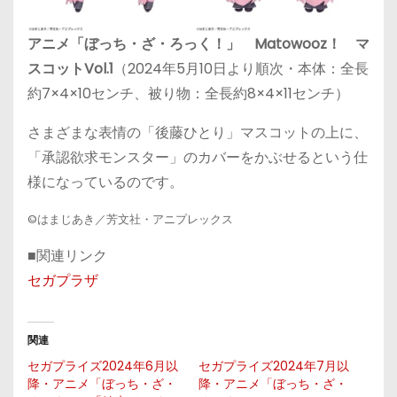
アニメ「ぼっち・ざ・ろっく！」 Matowooz！ マ
スコットVol.1
（2024年5月10日より順次・本体：全長
約7×4×10センチ、被り物：全長約8×4×11センチ）
さまざまな表情の「後藤ひとり」マスコットの上に、
「承認欲求モンスター」のカバーをかぶせるという仕
様になっているのです。
©はまじあき／芳文社・アニプレックス
■関連リンク
セガプラザ
関連
セガプライズ2024年6月以
セガプライズ2024年7月以
降・アニメ「ぼっち・ざ・
降・アニメ「ぼっち・ざ・