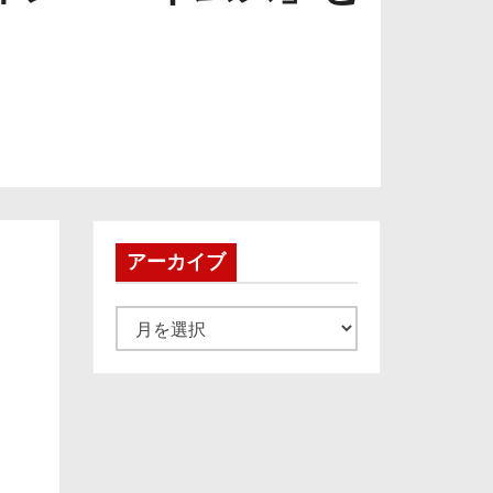
アーカイブ
ア
ー
カ
イ
ブ