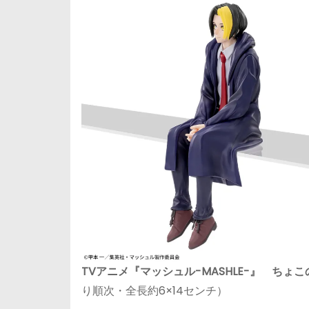
TVアニメ『マッシュル-MASHLE-』 ちょ
り順次・全長約6×14センチ）