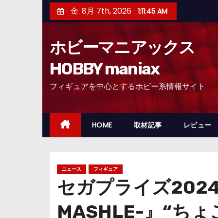
コ
金. 8月 7th, 2026
1:11:47 AM
ン
テ
ホビーマニアックス
ン
ツ
HOBBY maniax
へ
フィギュアを中心とするホビー系情報サイト
ス
キ
ッ
HOME
取材記事
レビュー
プ
ニュース
フィギュア
セガプライズ202
MASHLE-』“