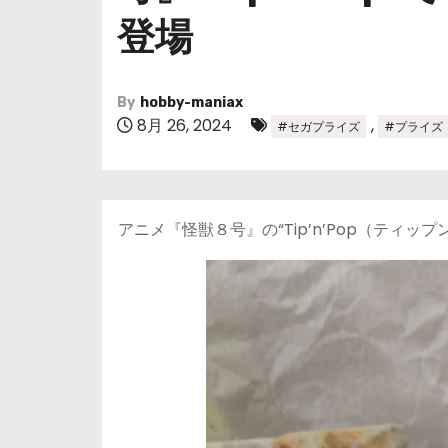
登場
By
hobby-maniax
8月 26, 2024
,
#セガプライズ
#プライズ
アニメ『怪獣８号』の“Tip’n’Pop（ティ