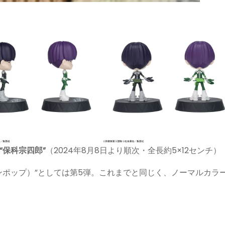
“保科宗四郎”
（2024年8月8日より順次・全長約5×12センチ）
ップンポップ）”としては第5弾。これまでと同じく、ノーマルカラ