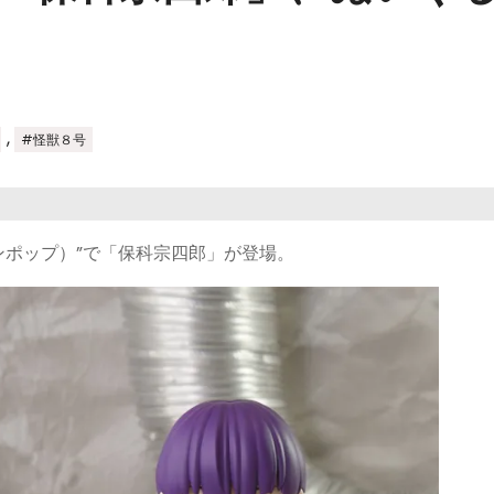
,
#怪獣８号
ップンポップ）”で「保科宗四郎」が登場。