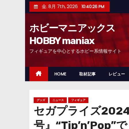
コ
金. 8月 7th, 2026
10:40:27 PM
ン
テ
ホビーマニアックス
ン
ツ
HOBBY maniax
へ
フィギュアを中心とするホビー系情報サイト
ス
キ
ッ
HOME
取材記事
レビュー
プ
グッズ
ニュース
フィギュア
セガプライズ202
号』“Tip’n’P