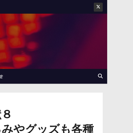
せ
獣８
ぐるみやグッズも各種