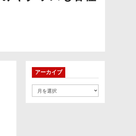
アーカイブ
ア
ー
カ
イ
ブ