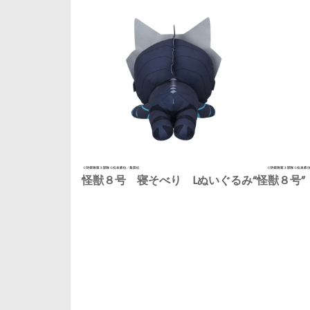
怪獣８号 寝そべり Lぬいぐるみ“怪獣８号”