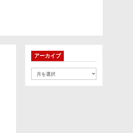
アーカイブ
ア
ー
カ
イ
ブ