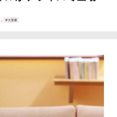
,
#大室家