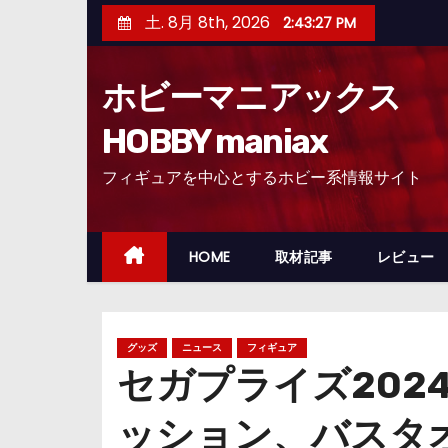
コ
土. 8月 8th, 2026
2:43:29 PM
ン
テ
ホビーマニアックス
ン
ツ
HOBBY maniax
へ
フィギュアを中心とするホビー系情報サイト
ス
キ
ッ
HOME
取材記事
レビュー
プ
グッズ
ニュース
フィギュア
セガプライズ202
ッション、バスタ