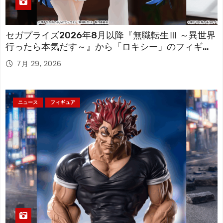
セガプライズ2026年8月以降『無職転生Ⅲ ～異世界
行ったら本気だす～』から「ロキシー」のフィギュ
アが登場！
7月 29, 2026
ニュース
フィギュア