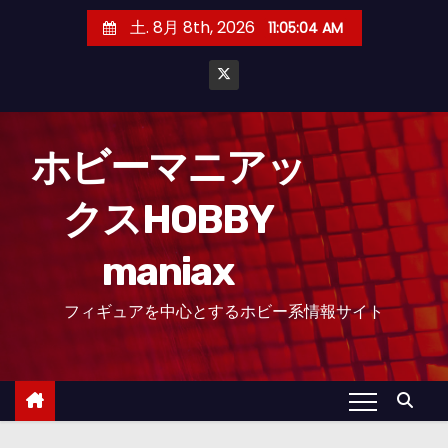
コ
土. 8月 8th, 2026
11:05:06 AM
ン
テ
ン
ツ
へ
ホビーマニアッ
ス
クスHOBBY
キ
ッ
maniax
プ
フィギュアを中心とするホビー系情報サイト