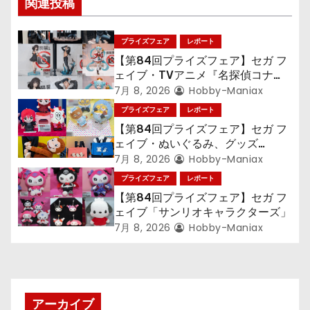
関連投稿
ゲ
プライズフェア
レポート
ー
【第84回プライズフェア】セガ フ
シ
ェイブ・TVアニメ『名探偵コナ
ン』TVアニメ『呪術廻戦』『〈物
7月 8, 2026
Hobby-Maniax
ョ
語〉シリーズ』「初音ミク」
プライズフェア
レポート
【第84回プライズフェア】セガ フ
ン
ェイブ・ぬいぐるみ、グッズ
『LiSA』『ミニオン』『おさるの
7月 8, 2026
Hobby-Maniax
ジョージ』『ポケットモンスター』
プライズフェア
レポート
【第84回プライズフェア】セガ フ
ェイブ「サンリオキャラクターズ」
7月 8, 2026
Hobby-Maniax
アーカイブ