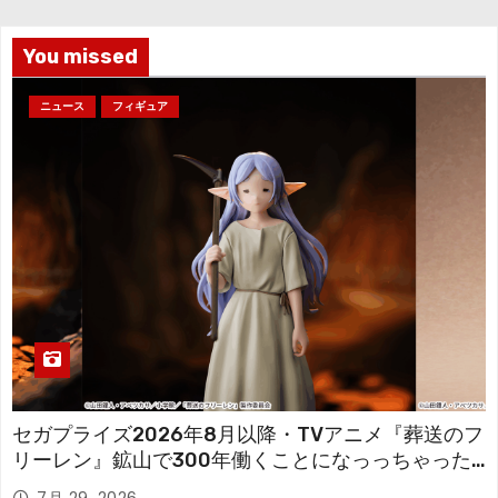
ブ
You missed
ニュース
フィギュア
セガプライズ2026年8月以降・TVアニメ『葬送のフ
リーレン』鉱山で300年働くことになっっちゃった
「フリーレン」を立体化！