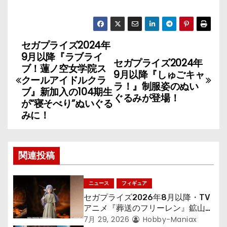
セガプライズ2024年
投
9月以降『ラブライ
セガプライズ2024年
稿
ブ！蓮ノ空女学院ス
9月以降『しゅごキャ
クールアイドルクラ
ラ！』制服姿のぬい
ナ
ブ』新加入の104期生
ぐるみが登場！
が“寝そべり”ぬいぐる
ビ
みに！
ゲ
ー
関連投稿
シ
ニュース
フィギュア
ョ
セガプライズ2026年8月以降・TV
アニメ『葬送のフリーレン』鉱山で
ン
300年働くことになっっちゃった
7月 29, 2026
Hobby-Maniax