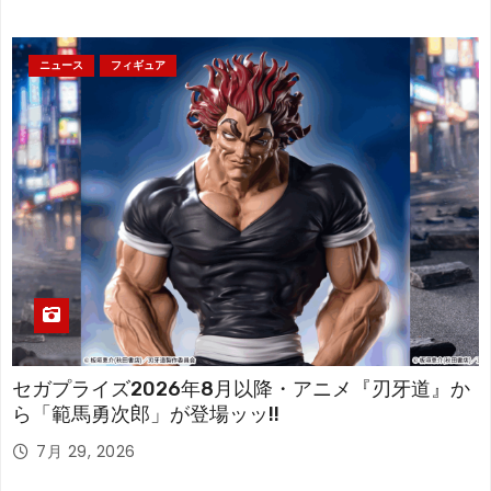
ニュース
フィギュア
セガプライズ2026年8月以降・アニメ『刃牙道』か
ら「範馬勇次郎」が登場ッッ!!
7月 29, 2026