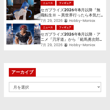
「フリーレン」を立体化！
ニュース
フィギュア
セガプライズ2026年8月以降『無
職転生Ⅲ ～異世界行ったら本気だ
す～』から「ロキシー」のフィギュ
7月 29, 2026
Hobby-Maniax
アが登場！
ニュース
フィギュア
セガプライズ2026年8月以降・ア
ニメ『刃牙道』から「範馬勇次郎」
が登場ッッ!!
7月 29, 2026
Hobby-Maniax
アーカイブ
ア
ー
カ
イ