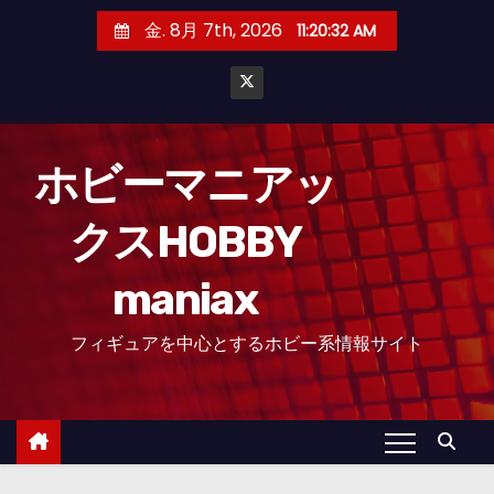
コ
金. 8月 7th, 2026
11:20:33 AM
ン
テ
ン
ツ
へ
ホビーマニアッ
ス
クスHOBBY
キ
ッ
maniax
プ
フィギュアを中心とするホビー系情報サイト