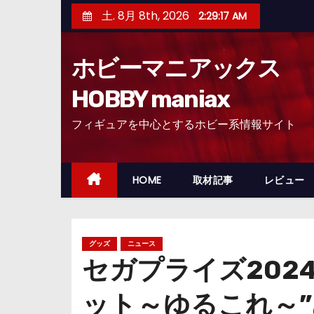
コ
土. 8月 8th, 2026
2:29:18 AM
ン
テ
ホビーマニアックス
ン
ツ
HOBBY maniax
へ
フィギュアを中心とするホビー系情報サイト
ス
キ
ッ
HOME
取材記事
レビュー
プ
グッズ
ニュース
セガプライズ202
ット～ゆるこれ～”