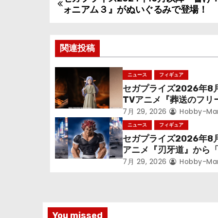
投
ォニアム３』がぬいぐるみで登場！
稿
ナ
関連投稿
ビ
ニュース
フィギュア
ゲ
セガプライズ2026年8
TVアニメ『葬送のフリ
ー
ン』鉱山で300年働く
7月 29, 2026
Hobby-Ma
シ
っっちゃった「フリー
ニュース
フィギュア
立体化！
セガプライズ2026年8
ョ
アニメ『刃牙道』から
次郎」が登場ッッ!!
ン
7月 29, 2026
Hobby-Ma
You missed