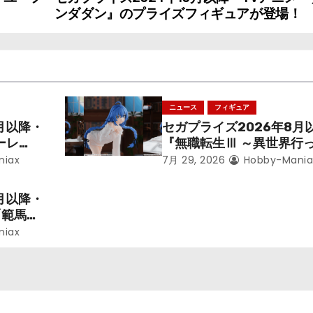
ンダダン』のプライズフィギュアが登場！
ニュース
フィギュア
月以降・
セガプライズ2026年8月
ーレ
『無職転生Ⅲ ～異世界行
ことにな
本気だす～』から「ロキシ
niax
7月 29, 2026
Hobby-Mania
レン」を
のフィギュアが登場！
月以降・
「範馬勇
niax