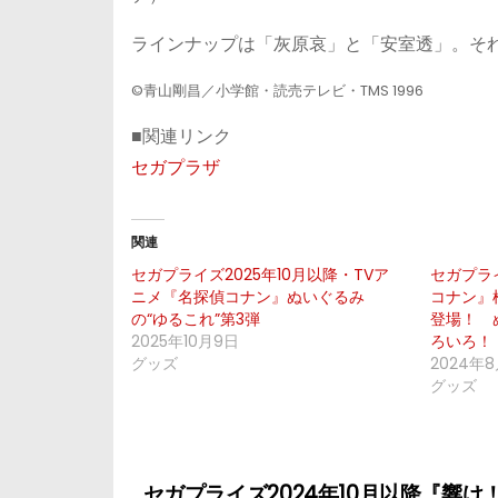
ラインナップは「灰原哀」と「安室透」。そ
©青山剛昌／小学館・読売テレビ・TMS 1996
■関連リンク
セガプラザ
関連
セガプライズ2025年10月以降・TVア
セガプラ
ニメ『名探偵コナン』ぬいぐるみ
コナン』
の“ゆるこれ”第3弾
登場！ 
2025年10月9日
ろいろ！
グッズ
2024年
グッズ
セガプライズ2024年10月以降『響け