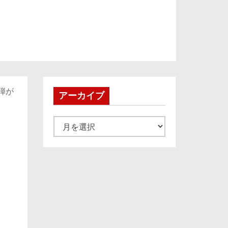
弾が
アーカイブ
ア
ー
カ
イ
ブ