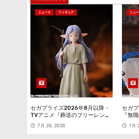
ニュース
フィギュア
ニュー
セガプライズ2026年8月以降・
セガプ
TVアニメ『葬送のフリーレン』
『無職
鉱山で300年働くことになっっ
本気だ
7月 29, 2026
7月 2
ちゃった「フリーレン」を立体
のフィ
化！