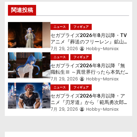
シ
関連投稿
ョ
ニュース
フィギュア
ン
セガプライズ2026年8月以降・TV
アニメ『葬送のフリーレン』鉱山で
300年働くことになっっちゃった
7月 29, 2026
Hobby-Maniax
「フリーレン」を立体化！
ニュース
フィギュア
セガプライズ2026年8月以降『無
職転生Ⅲ ～異世界行ったら本気だ
す～』から「ロキシー」のフィギュ
7月 29, 2026
Hobby-Maniax
アが登場！
ニュース
フィギュア
セガプライズ2026年8月以降・ア
ニメ『刃牙道』から「範馬勇次郎」
が登場ッッ!!
7月 29, 2026
Hobby-Maniax