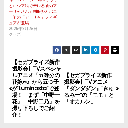
降・TVアニメ『時々ボソッ
とロシア語でデレる隣のア
ーリャさん』制服姿とバニ
ー姿の「アーリャ」フィギ
ュアが登場
2025年3月28日
グッズ
【セガプライズ新作
投
撮影会】TVスペシャ
稿
ルアニメ『五等分の
【セガプライズ新作
花嫁∽』から五つ子
撮影会】TVアニメ
ナ
が“Luminasta”で登
『ダンダダン』“きゅ
場！ まず「中野一
るみー”の「モモ」と
ビ
花」「中野二乃」を
「オカルン」
撮り下ろしでご紹
ゲ
介！
ー