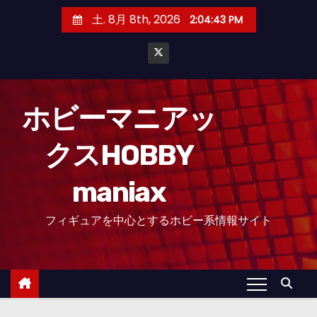
コ
土. 8月 8th, 2026
2:04:45 PM
ン
テ
ン
ツ
へ
ホビーマニアッ
ス
クスHOBBY
キ
ッ
maniax
プ
フィギュアを中心とするホビー系情報サイト